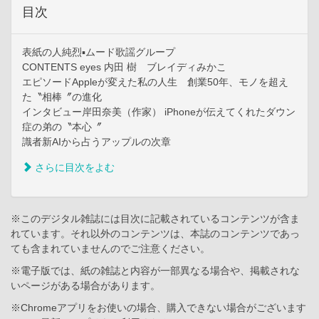
目次
表紙の人純烈▪ムード歌謡グループ
CONTENTS eyes 内田 樹 ブレイディみかこ
エピソードAppleが変えた私の人生 創業50年、モノを超え
た〝相棒〞の進化
インタビュー岸田奈美（作家） iPhoneが伝えてくれたダウン
症の弟の〝本心〞
識者新AIから占うアップルの次章
さらに目次をよむ
※このデジタル雑誌には目次に記載されているコンテンツが含ま
れています。それ以外のコンテンツは、本誌のコンテンツであっ
ても含まれていませんのでご注意ください。
※電子版では、紙の雑誌と内容が一部異なる場合や、掲載されな
いページがある場合があります。
※Chromeアプリをお使いの場合、購入できない場合がございます