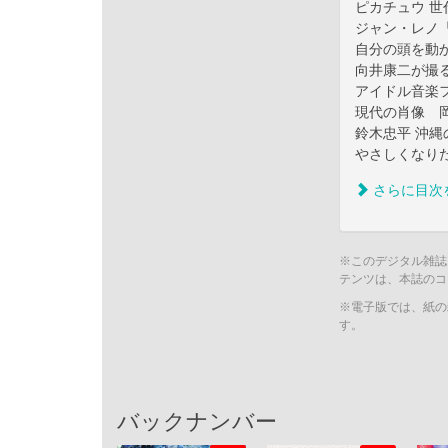
ピカチュウ 
ジャン・レノ
自分の頭を動
向井康二が撮
アイドル音楽フ
現代の肖像 岡
鈴木忠平 沖縄
やさしくなり
さらに目次
※このデジタル雑誌
テンツは、本誌のコ
※電子版では、紙の
す。
バックナンバー