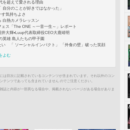
世代を超えて愛される理由
「 自分のことが好きではなかった」
かす気持ちよさ
る 白熱カメラレッスン
ェス「The ONE ～一音一生～」レポート
井大輝▪Luup代表取締役CEO大鹿靖明
の英雄 島人たちの甲子園
たい 「 ソーシャルインパクト」 「外食の壁」破った笑顔
をよむ
には目次に記載されているコンテンツが含まれています。それ以外のコン
ンテンツであっても含まれていません のでご注意ください。
雑誌と内容が一部異なる場合や、掲載されないページがある場合がありま