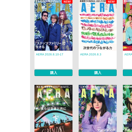
NEW!
NEW!
AERA 2026.8.10-17
AERA 2026.8.3
AERA
購入
購入