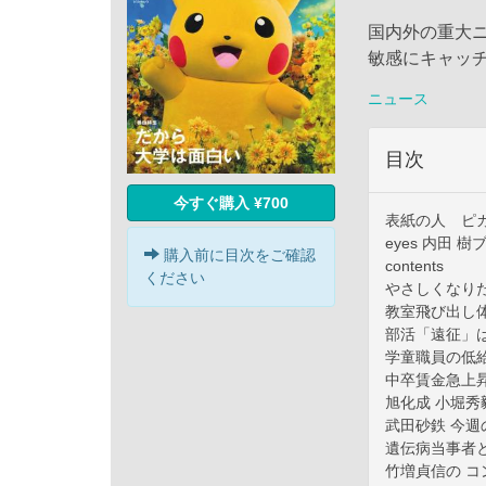
国内外の重大
敏感にキャッ
ニュース
目次
今すぐ購入 ¥700
表紙の人 ピ
eyes 内田 
購入前に目次をご確認
contents
ください
やさしくなり
教室飛び出し
部活「遠征」
学童職員の低給
中卒賃金急上昇
旭化成 小堀秀
武田砂鉄 今週
遺伝病当事者
竹増貞信の 