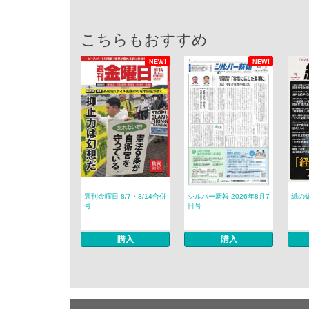
こちらもおすすめ
NEW!
NEW!
週刊金曜日 8/7・8/14合併
シルバー新報 2026年8月7
紙の爆
号
日号
購入
購入