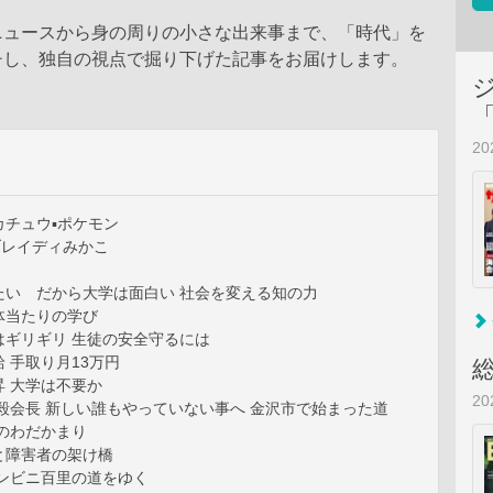
ニュースから身の周りの小さな出来事まで、「時代」を
チし、独自の視点で掘り下げた記事をお届けします。
2
カチュウ▪ポケモン
樹ブレイディみかこ
たい だから大学は面白い 社会を変える知の力
体当たりの学び
はギリギリ 生徒の安全守るには
 手取り月13万円
 大学は不要か
2
毅会長 新しい誰もやっていない事へ 金沢市で始まった道
のわだかまり
と障害者の架け橋
コンビニ百里の道をゆく