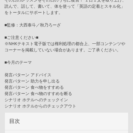
その日のレッスンをその日のうちに復習！ １日１文を取り上げ、
読んで、話して、書いて、体を使って「英語の定着とスキル化」
をトータルにサポートします。
■監修：大西泰斗／秋乃ろーざ
■ご注意ください■
※NHKテキスト電子版では権利処理の都合上、一部コンテンツや
コーナーを掲載していない場合があります。ご了承ください。
■今月のテーマ
発言パターン アドバイス
発言パターン 助力を申し出る
発言パターン 食べ物をすすめる
発言パターン 食べ物のすすめを断る
シナリオ ホテルへのチェックイン
シナリオ ホテルからのチェックアウト
目次