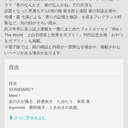
ラマ『冬のなんかさ、春のなんかね』での共演も
話題となった専属モデルOBの柳 俊太郎と成田 凌の対談企画や、
俳優・森 七菜による「香りの記憶と物語」を巡るフレグランス特
集など、旬の顔がそろい踏み。
約２年半に及ぶ誌上連載を一冊にまとめたフォトエッセイ『Bite！
The World 上白石萌音と世界をガブリ！』刊行記念企画「おやつ
をガブリ！」も掲載。
※電子版では、紙の雑誌と内容が一部異なる場合や、掲載されな
いページがある場合があります。
目次
目次
STANDARD？
Mew！
あの人が撮る、鈴鹿央士 たゆたう 末長 真
toyomeki 豊田裕大、ときめきの在処。
さらに目次をよむ