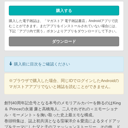
購入する
購入した電子雑誌は、「マガストア 電子雑誌書店」Androidアプリで読
むことができます。まだアプリをインストールされていない場合には、
下記「アプリ内で買う」ボタンよりアプリをダウンロードして下さい。
ダウンロード
購入前に目次をご確認ください
※ブラウザで購入した場合、同じIDでログインしたAndroidの
マガストアアプリでないと雑誌を読むことができません。
創刊40周年記念号となる本号のメモリアルカバーを飾るのはKing
＆ Princeの永瀬 廉と高橋海人。二人それぞれの＜エモーショナ
ル・モーメント＞を掬い取った史上最エモな構成。
巻頭特集は、誌上初共演となる窪塚洋介＆愛流によるタイドアッ
プをテーマにした父と子のファッションストーリー。その他、ド