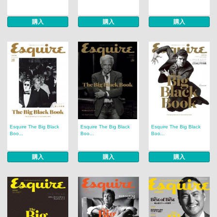
購入
購入
購入
Esquire The Big Black
Esquire The Big Black
Esquire The Big Black
Boo...
Boo...
Boo...
購入
購入
購入