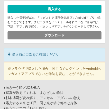
購入する
購入した電子雑誌は、「マガストア 電子雑誌書店」Androidアプリで読
むことができます。まだアプリをインストールされていない場合には、
下記「アプリ内で買う」ボタンよりアプリをダウンロードして下さい。
ダウンロード
購入前に目次をご確認ください
※ブラウザで購入した場合、同じIDでログインしたAndroidの
マガストアアプリでないと雑誌を読むことができません。
●向き合う時／JOSHUA
●写真が教えてくれる、まなざしの作法
●杉本博司が読み解く、アンセル・アダムスの教え
●露光する東京と江戸。同じ光が紡ぐ都市と身体
●もうひとつの『TAKE IVY』