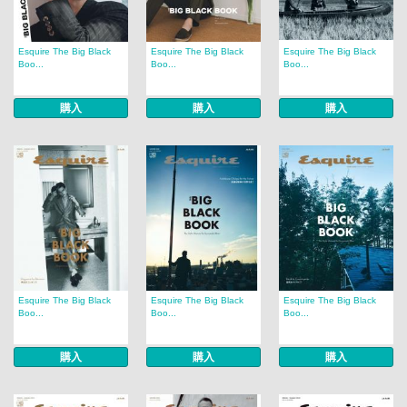
Esquire The Big Black
Esquire The Big Black
Esquire The Big Black
Boo...
Boo...
Boo...
購入
購入
購入
Esquire The Big Black
Esquire The Big Black
Esquire The Big Black
Boo...
Boo...
Boo...
購入
購入
購入