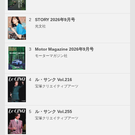
2
STORY 2026年9月号
光文社
3
Motor Magazine 2026年9月号
モーターマガジン社
4
ル・サンク Vol.216
宝塚クリエイティブアーツ
5
ル・サンク Vol.255
宝塚クリエイティブアーツ