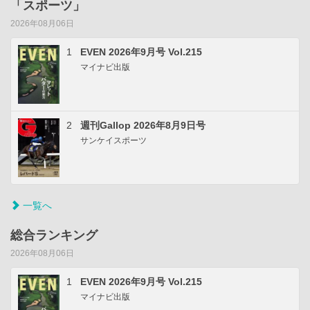
「スポーツ」
2026年08月06日
1
EVEN 2026年9月号 Vol.215
マイナビ出版
2
週刊Gallop 2026年8月9日号
サンケイスポーツ
一覧へ
総合ランキング
2026年08月06日
1
EVEN 2026年9月号 Vol.215
マイナビ出版