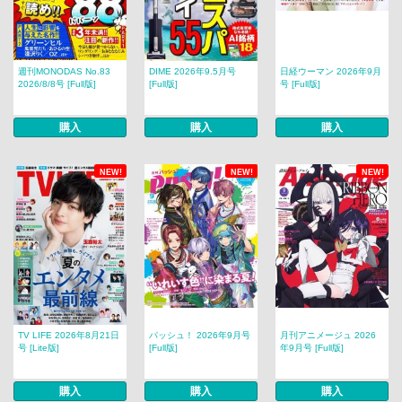
週刊MONODAS No.83
DIME 2026年9.5月号
日経ウーマン 2026年9月
2026/8/8号 [Full版]
[Full版]
号 [Full版]
購入
購入
購入
NEW!
NEW!
NEW!
TV LIFE 2026年8月21日
パッシュ！ 2026年9月号
月刊アニメージュ 2026
号 [Lite版]
[Full版]
年9月号 [Full版]
購入
購入
購入