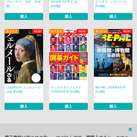
ブルータス） 202... [Full
2026年 9月号 [これ...
ビジネス・レビュー 2...
版]
[Full版]
[Full版]
購入
購入
購入
オススメ
NEW!
オススメ
NEW!
オススメ
NEW!
ぴあMOOK フェルメール
サッカーダイジェスト
BE-PAL 2026年9月号
ぴあ [Full版]
2026年9月号 [Full版]
[Full版]
購入
購入
購入