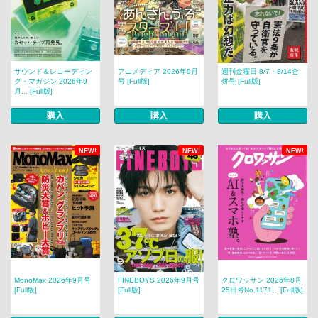
サウンド＆レコーディン
アニメディア 2026年9月
週刊金曜日 8/7・8/14合
グ・マガジン 2026年9
号 [Full版]
併号 [Full版]
月... [Full版]
購入
購入
購入
NEW!
NEW!
NEW!
MonoMax 2026年9月号
FINEBOYS 2026年9月号
クロワッサン 2026年8月
[Full版]
[Full版]
25日号No.1171... [Full版]