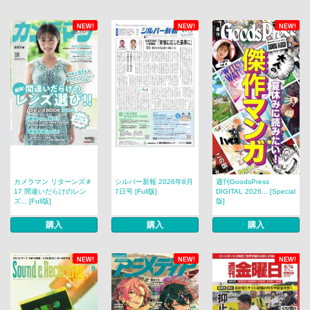
NEW!
NEW!
NEW!
カメラマン リターンズ＃
シルバー新報 2026年8月
週刊GoodsPress
17 間違いだらけのレン
7日号 [Full版]
DIGITAL 2026... [Special
ズ... [Full版]
版]
購入
購入
購入
NEW!
NEW!
NEW!