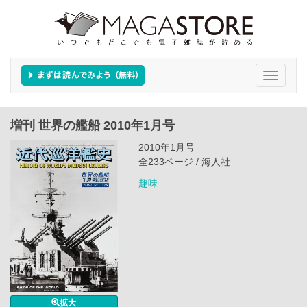
Toggle
navigati
増刊 世界の艦船 2010年1月号
2010年1月号
全233ページ / 海人社
趣味
拡大