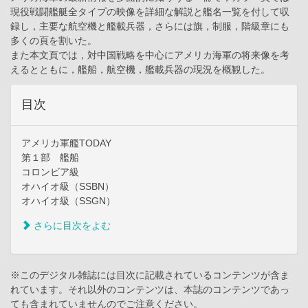
現役戦闘艦艇全タイプの映像を詳細な解説と艦名一覧を付して収
録し，主要な航空機と艦載兵器，さらには旗，制服，階級章にも
多くの頁を割いた。
また本文頁では，対中国戦略を中心にアメリカ海軍の将来像を考
えるとともに，艦船，航空機，艦載兵器の現況を概観した。
目次
アメリカ軍艦TODAY
第１部 艦船
コロンビア級
オハイオ級（SSBN）
オハイオ級（SSGN）
さらに目次をよむ
※このデジタル雑誌には目次に記載されているコンテンツが含ま
れています。それ以外のコンテンツは、本誌のコンテンツであっ
ても含まれていませんのでご注意ください。