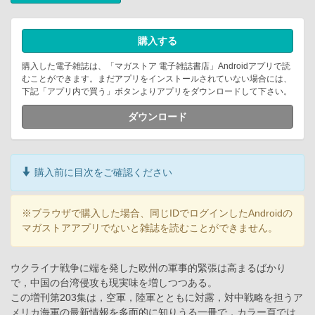
購入する
購入した電子雑誌は、「マガストア 電子雑誌書店」Androidアプリで読
むことができます。まだアプリをインストールされていない場合には、
下記「アプリ内で買う」ボタンよりアプリをダウンロードして下さい。
ダウンロード
購入前に目次をご確認ください
※ブラウザで購入した場合、同じIDでログインしたAndroidの
マガストアアプリでないと雑誌を読むことができません。
ウクライナ戦争に端を発した欧州の軍事的緊張は高まるばかり
で，中国の台湾侵攻も現実味を増しつつある。
この増刊第203集は，空軍，陸軍とともに対露，対中戦略を担うア
メリカ海軍の最新情報を多面的に知りうる一冊で，カラー頁では