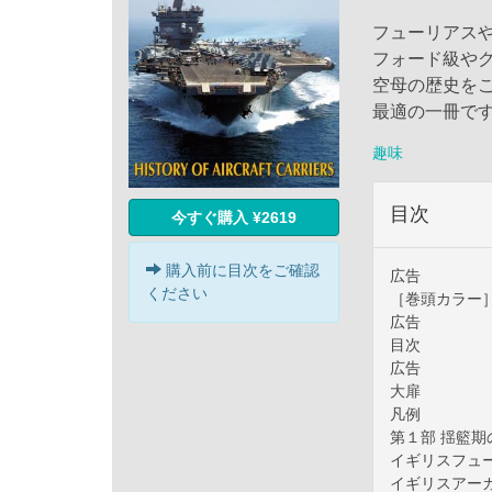
フューリアス
フォード級や
空母の歴史を
最適の一冊で
趣味
目次
今すぐ購入 ¥2619
購入前に目次をご確認
広告
ください
［巻頭カラー
広告
目次
広告
大扉
凡例
第１部 揺籃期
イギリスフュ
イギリスアー