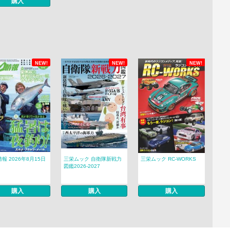
購入
NEW!
NEW!
NEW!
報 2026年8月15日
三栄ムック 自衛隊新戦力
三栄ムック RC-WORKS
図鑑2026-2027
購入
購入
購入