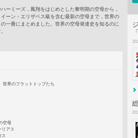
やハーミーズ，鳳翔をはじめとした黎明期の空母から，
クイーン・エリザベス級を含む最新の空母まで，世界の
この一冊にまとめました。世界の空母発達史を知るのに
す。
2
］ 世界のフラットトップたち
2
の空母
ーリアス
ガス