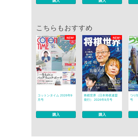
購入
購入
こちらもおすすめ
NEW!
NEW!
コットンタイム 2026年9
将棋世界（日本将棋連盟
つり情
月号
発行） 2026年9月号
号
購入
購入