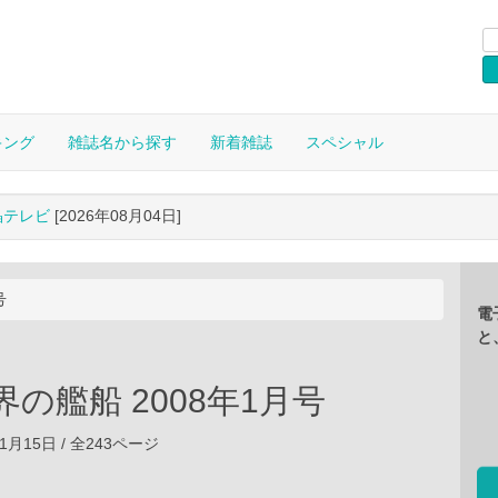
キング
雑誌名から探す
新着雑誌
スペシャル
晶テレビ
[2026年08月04日]
号
電
と
界の艦船 2008年1月号
01月15日 / 全243ページ