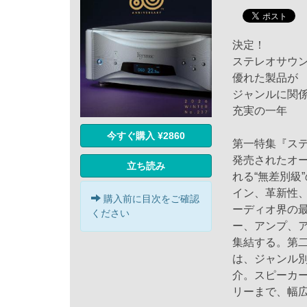
決定！
ステレオサウ
優れた製品が
ジャンルに関
充実の一年
今すぐ購入 ¥2860
第一特集『ステ
発売されたオ
立ち読み
れる“無差別級
イン、革新性
購入前に目次をご確認
ーディオ界の
ください
ー、アンプ、
集結する。第二
は、ジャンル
介。スピーカ
リーまで、幅