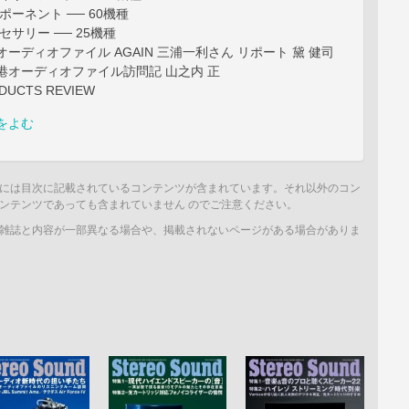
ポーネント ── 60機種
サリー ── 25機種
オーディオファイル AGAIN 三浦一利さん リポート 黛 健司
港オーディオファイル訪問記 山之内 正
ODUCTS REVIEW
をよむ
には目次に記載されているコンテンツが含まれています。それ以外のコン
ンテンツであっても含まれていません のでご注意ください。
雑誌と内容が一部異なる場合や、掲載されないページがある場合がありま