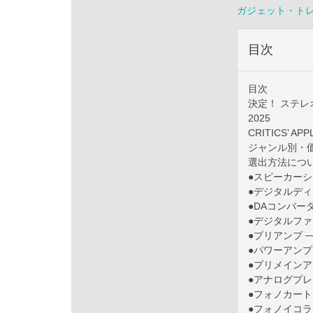
ガジェット・ト
目次
目次
決定！ ステレオ
2025
CRITICS’ AP
ジャンル別・価格
選出方法につ
●スピーカーシス
●デジタルディ
●DAコンバータ
●デジタルファ
●プリアンプ ─
●パワーアンプ 
●プリメインアン
●アナログプレー
●フォノカートリ
●フォノイコラ