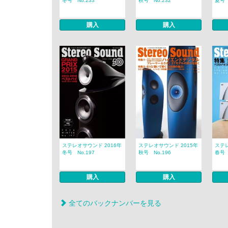
冬号 No.233
秋号 No.232
夏号 
購入
購入
ステレオサウンド 2016年
ステレオサウンド 2015年
ステレ
冬号 No.197
秋号 No.196
春号 
購入
購入
全てのバックナンバーを見る