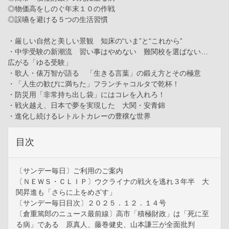
◎物価高をしのぐ年末１０の作戦
◎誤嚥を避ける５つの生活習慣
・厳しい自然と美しい景観 知床の“いま”と“これから”
・中学受験の新潮流 習い事はやめない 難関校を選ばない…
広がる「ゆる受験」
・歌人・俵万智が語る 「生きる言葉」の鍛え方とその極意
・「人生の歓びに満ちた」フランチャコルタで乾杯！
・防災用「非常持ち出し袋」にはコレを入れろ！
・戦火越え、日本で夢を実現した 大関・安青錦
・進化し続けるレトルトカレーの豊穣な世界
目次
〔サンデー毎日〕ご利用のご案内
〔ＮＥＷＳ・ＣＬＩＰ〕ウクライナの戦火を逃れ３年半 大
関昇進も「さらに上をめざす」
〔サンデー毎日目次〕２０２５．１２．１４号
〔倉重篤郎のニュース最前線〕高市「積極財政」は「死に至
る病」である 原真人、藤巻健史、山本謙三が全面批判