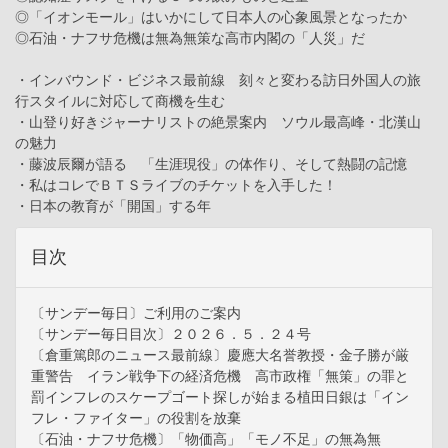
◎「イオンモール」はいかにして日本人の心象風景となったか
◎石油・ナフサ危機は無為無策な高市内閣の「人災」だ
・インバウンド・ビジネス最前線 刻々と変わる訪日外国人の旅
行スタイルに対応して商機を生む
・山登り好きジャーナリストの絶景案内 ソウル最高峰・北漢山
の魅力
・藤波辰爾が語る 「生涯現役」の体作り、そして熱闘の記憶
・私はコレでＢＴＳライブのチケットを入手した！
・日本の教育が「開国」する年
目次
〔サンデー毎日〕ご利用のご案内
〔サンデー毎日目次〕２０２６．５．２４号
〔倉重篤郎のニュース最前線〕慶應大名誉教授・金子勝が厳
重警告 イラン戦争下の経済危機 高市政権「無策」の罪と
罰インフレのスケープゴート探しが始まる植田日銀は「イン
フレ・ファイター」の役割を放棄
〔石油・ナフサ危機〕「物価高」「モノ不足」の無為無