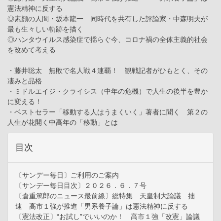
憲法精神に反する
◎素顔の人間・坂本龍一 同時代を共有した評論家・中森明夫が
最も生々しい軌跡を描く
◎ハンタウイルス感染症で揺らぐ今、コロナ禍の全体主義的社会
を改めて考える
・藤井聡太 無敗で名人戦４連覇！ 観戦記者がひもとく、その
凄みと品格
・ミドルエイジ・クライシス（中年の危機）で人生の後半を豊か
に変える！
・ベストセラー「移動する人はうまくいく」著者に聞く 第２の
人生が花開く中高年の「移動」とは
目次
〔サンデー毎日〕ご利用のご案内
〔サンデー毎日目次〕２０２６．６．７号
〔倉重篤郎のニュース最前線〕総特集 天皇制大論議 拙
速 高市１強が推進「男系養子論」は憲法精神に反する
〔憲法改正〕“お試し”でいいのか！ 高市１強「改憲」論議