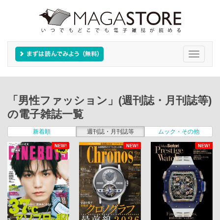
Toggle
navigati
「男性ファッション」(週刊誌・月刊誌等)
の電子雑誌一覧
新着順
週刊誌・月刊誌等
ムック・その他
NEW!
NEW!
NEW!