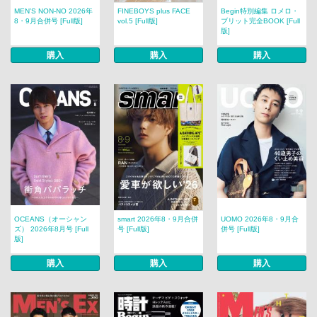
MEN’S NON‐NO 2026年
FINEBOYS plus FACE
Begin特別編集 ロメロ・
8・9月合併号 [Full版]
vol.5 [Full版]
ブリット完全BOOK [Full
版]
購入
購入
購入
OCEANS（オーシャン
smart 2026年8・9月合併
UOMO 2026年8・9月合
ズ） 2026年8月号 [Full
号 [Full版]
併号 [Full版]
版]
購入
購入
購入