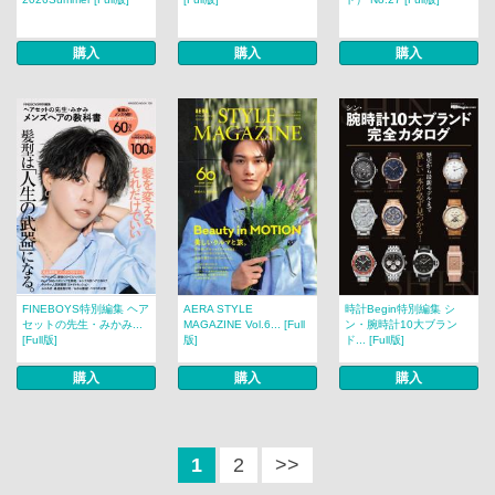
購入
購入
購入
FINEBOYS特別編集 ヘア
AERA STYLE
時計Begin特別編集 シ
セットの先生・みかみ...
MAGAZINE Vol.6... [Full
ン・腕時計10大ブラン
[Full版]
版]
ド... [Full版]
購入
購入
購入
1
2
>>