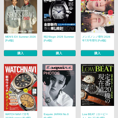
MEN’S EX Summer 2026
時計Begin 2026 Summer
メンズノンノ増刊 2026
[Full版]
[Full版]
年7月号増刊 [Full版]
購入
購入
購入
WATCH NAVI 7月号
Esquire JAPAN No.6
Low BEAT（ロービー
2026Summer [Full版]
[Full版]
ト） No.27 [Full版]