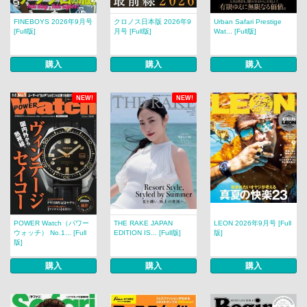
FINEBOYS 2026年9月号
クロノス日本版 2026年9
Urban Safari Prestige
[Full版]
月号 [Full版]
Wat... [Full版]
購入
購入
購入
NEW!
NEW!
POWER Watch（パワー
THE RAKE JAPAN
LEON 2026年9月号 [Full
ウォッチ） No.1... [Full
EDITION IS... [Full版]
版]
版]
購入
購入
購入