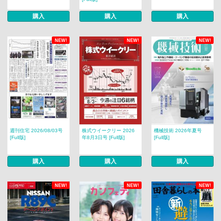
購入
購入
購入
NEW!
NEW!
NEW!
週刊住宅 2026/08/03号
株式ウイークリー 2026
機械技術 2026年夏号
[Full版]
年8月3日号 [Full版]
[Full版]
購入
購入
購入
NEW!
NEW!
NEW!