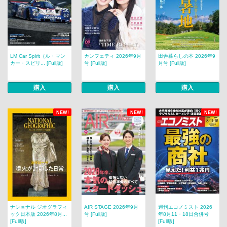
LM Car Spirit（ル・マン
カンフェティ 2026年9月
田舎暮らしの本 2026年9
カー・スピリ... [Full版]
号 [Full版]
月号 [Full版]
購入
購入
購入
NEW!
NEW!
NEW!
ナショナル ジオグラフィ
AIR STAGE 2026年9月
週刊エコノミスト 2026
ック日本版 2026年8月...
号 [Full版]
年8月11・18日合併号
[Full版]
[Full版]