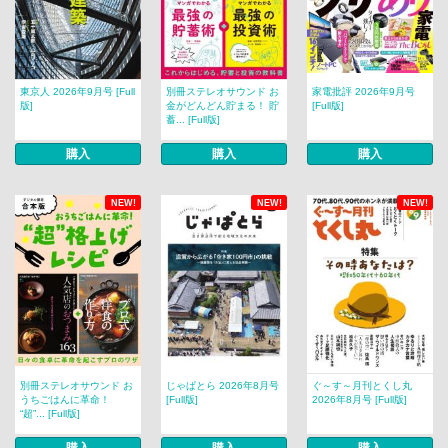
東京人 2026年9月号 [Full
別冊ステレオサウンド お
家電批評 2026年9月号
版]
金がどんどん貯まる！ 貯
[Full版]
蓄... [Full版]
購入
購入
購入
NEW!
NEW!
NEW!
別冊ステレオサウンド お
じゃぱとら 2026年8月号
ぐ～す～月刊とくし丸
うちごはんに革命！
[Full版]
2026年8月号 [Full版]
“超”... [Full版]
購入
購入
購入