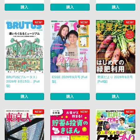
購入
購入
購入
NEW!
NEW!
NEW!
BRUTUS(ブルータス）
ESSE 2026年9月号 [Full
野菜だより 2026年9月号
2026年 8月15日... [Full
版]
[Full版]
版]
購入
購入
購入
NEW!
NEW!
NEW!