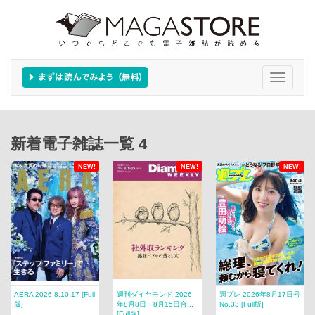
Toggle
navigati
新着電子雑誌一覧 4
NEW!
NEW!
NEW!
AERA 2026.8.10-17 [Full
週刊ダイヤモンド 2026
週プレ 2026年8月17日号
版]
年8月8日・8月15日合...
No.33 [Full版]
[Full版]