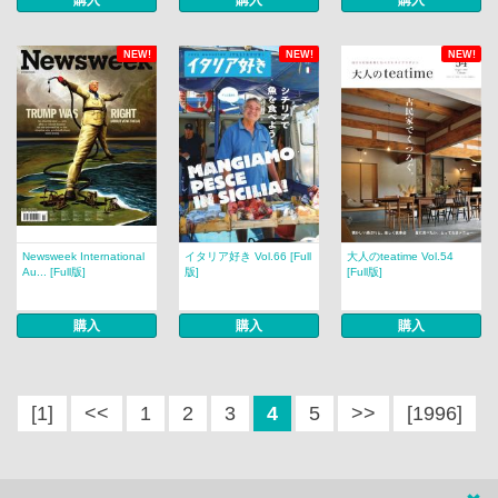
NEW!
NEW!
NEW!
Newsweek International
イタリア好き Vol.66 [Full
大人のteatime Vol.54
Au... [Full版]
版]
[Full版]
購入
購入
購入
[1]
<<
1
2
3
4
5
>>
[1996]