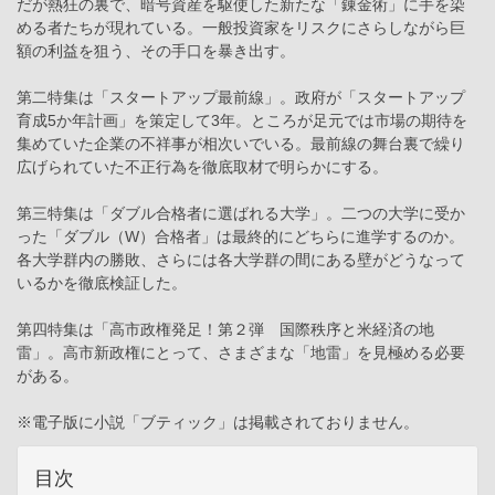
だが熱狂の裏で、暗号資産を駆使した新たな「錬金術」に手を染
める者たちが現れている。一般投資家をリスクにさらしながら巨
額の利益を狙う、その手口を暴き出す。
第二特集は「スタートアップ最前線」。政府が「スタートアップ
育成5か年計画」を策定して3年。ところが足元では市場の期待を
集めていた企業の不祥事が相次いでいる。最前線の舞台裏で繰り
広げられていた不正行為を徹底取材で明らかにする。
第三特集は「ダブル合格者に選ばれる大学」。二つの大学に受か
った「ダブル（W）合格者」は最終的にどちらに進学するのか。
各大学群内の勝敗、さらには各大学群の間にある壁がどうなって
いるかを徹底検証した。
第四特集は「高市政権発足！第２弾 国際秩序と米経済の地
雷」。高市新政権にとって、さまざまな「地雷」を見極める必要
がある。
※電子版に小説「ブティック」は掲載されておりません。
目次