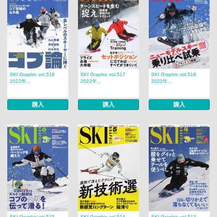
SKI Graphic vol.518
SKI Graphic vol.517
SKI Graphic vol.516
2022年...
2022年...
2022年...
購入
購入
購入
SKI Graphic vol.515
SKI Graphic vol.514
SKI Graphic vol.513