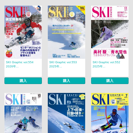
SKI Graphic vol.554
SKI Graphic vol.553
SKI Graphic vol.552
2026年...
2025年...
2025年...
購入
購入
購入