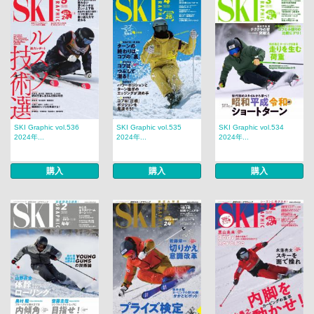
SKI Graphic vol.536
SKI Graphic vol.535
SKI Graphic vol.534
2024年...
2024年...
2024年...
購入
購入
購入