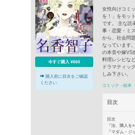
女性向けコミ
を！」をモッ
です。 主な読
事・恋愛・ミ
から、社会問
なっています
の本音や嫁V
料理レシピな
今すぐ購入 ¥660
ドラマティッ
しみ下さい。
購入前に目次をご確認
ください
コミック・絵本
目次
目次
『汝、隣人を
『マダム・ジ