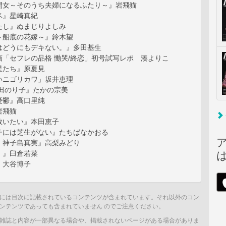
間女～そのうち夫婦になるふたり～』岩飛猫
ベ』星崎真紀
たし』ぬまじりよしみ
～船底の花嫁～』鈴木望
はどうにもデキない。』多田基生
画「セフレの品格 慟哭/終恋」初号試写レポ 湊よりこ
星たち』原夏見
いニゴリカワ」坂井恵理
山田のり子』たかの宗美
憂鬱』高口里純
岩飛猫
救いたい』本田恵子
チには芝生がない』たちばなかおる
・神子島真実』高梨みどり
！』臼倉若菜
』大谷博子
には目次に記載されているコンテンツが含まれています。それ以外のコン
ンテンツであっても含まれていません のでご注意ください。
雑誌と内容が一部異なる場合や、掲載されないページがある場合がありま