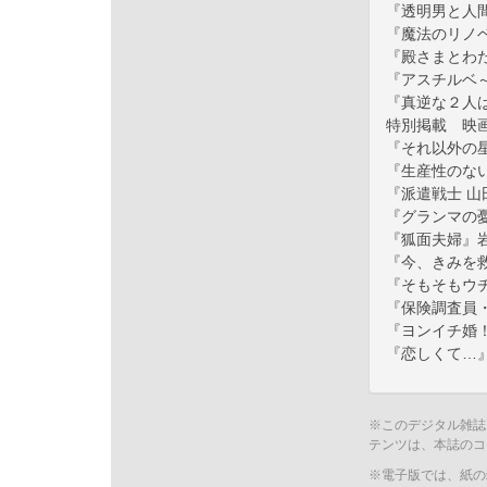
『透明男と人
『魔法のリノ
『殿さまとわ
『アスチルベ
『真逆な２人
特別掲載 映
『それ以外の
『生産性のな
『派遣戦士 
『グランマの
『狐面夫婦』
『今、きみを
『そもそもウ
『保険調査員
『ヨンイチ婚
『恋しくて…
※このデジタル雑誌
テンツは、本誌のコ
※電子版では、紙の