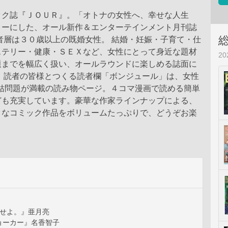
ック誌『ＪＯＵＲ』。「オトナの女性へ、幸せな人生
トーにした、オール新作＆エンターテインメント月刊誌
者層は３０歳以上の既婚女性。 結婚・妊娠・子育て・仕
ステリー・健康・ＳＥＸなど、女性にとって身近な題材
2
題までを幅広く扱い、オールラウンドに楽しめる誌面に
。 読者の皆様とつくる読者欄「ボンジュール」は、女性
S姑問題が満載の読み物ページ。４コマ漫画で読める簡単
ども充実しています。豪華な作家ラインナップによる、
クなコミック作品をボリュームたっぷりで、どうぞお楽
×せよ。』亜月亮
ョーカー』名香智子