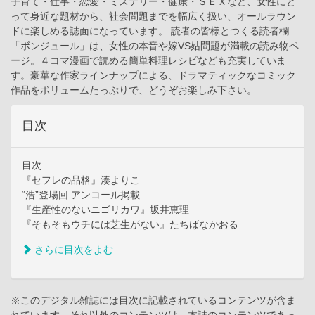
子育て・仕事・恋愛・ミステリー・健康・ＳＥＸなど、女性にと
って身近な題材から、社会問題までを幅広く扱い、オールラウン
ドに楽しめる誌面になっています。 読者の皆様とつくる読者欄
「ボンジュール」は、女性の本音や嫁VS姑問題が満載の読み物ペ
ージ。４コマ漫画で読める簡単料理レシピなども充実していま
す。豪華な作家ラインナップによる、ドラマティックなコミック
作品をボリュームたっぷりで、どうぞお楽しみ下さい。
目次
目次
『セフレの品格』湊よりこ
“浩”登場回 アンコール掲載
『生産性のないニゴリカワ』坂井恵理
『そもそもウチには芝生がない』たちばなかおる
さらに目次をよむ
※このデジタル雑誌には目次に記載されているコンテンツが含ま
れています。それ以外のコンテンツは、本誌のコンテンツであっ