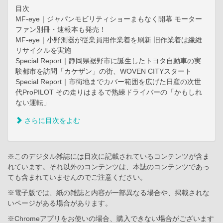
目次
MF-eye｜ジャパンモビリティショーまもなく開幕 モーター
ファン別冊・速報本も発売！
MF-eye｜小野測器が従業員用作業着を刷新 旧作業着は繊維
リサイクルを実施
Special Report｜静岡県裾野市に誕生したトヨタ自動車の実
験都市を訪問「カケザン」の街、WOVEN CITYスタート
Special Report｜市街地までカバー範囲を広げた日産の次世
代ProPILOT その走りはまるで熟練ドライバーの「かもしれ
ない運転」
さらに目次をよむ
※このデジタル雑誌には目次に記載されているコンテンツが含ま
れています。それ以外のコンテンツは、本誌のコンテンツであっ
ても含まれていませんのでご注意ください。
※電子版では、紙の雑誌と内容が一部異なる場合や、掲載されな
いページがある場合があります。
※Chromeアプリをお使いの場合、購入できない場合がございます