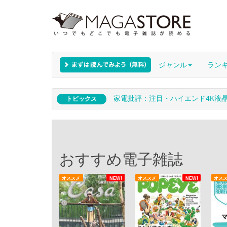
ジャンル
ラン
家電批評：注目・ハイエンド4K液
トピックス
おすすめ電子雑誌
オススメ
NEW!
オススメ
NEW!
オス