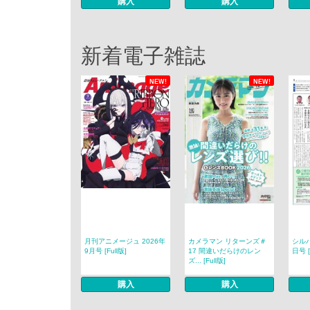
購入
購入
新着電子雑誌
NEW!
NEW!
月刊アニメージュ 2026年
カメラマン リターンズ＃
シルバ
9月号 [Full版]
17 間違いだらけのレン
日号 [
ズ... [Full版]
購入
購入