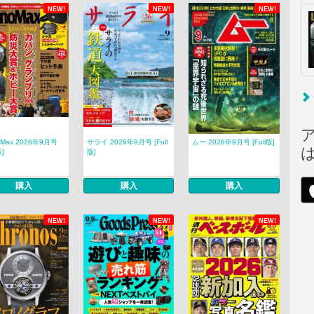
NEW!
NEW!
NEW!
oMax 2026年9月号
サライ 2026年9月号 [Full
ムー 2026年9月号 [Full版]
版]
版]
購入
購入
購入
NEW!
NEW!
NEW!