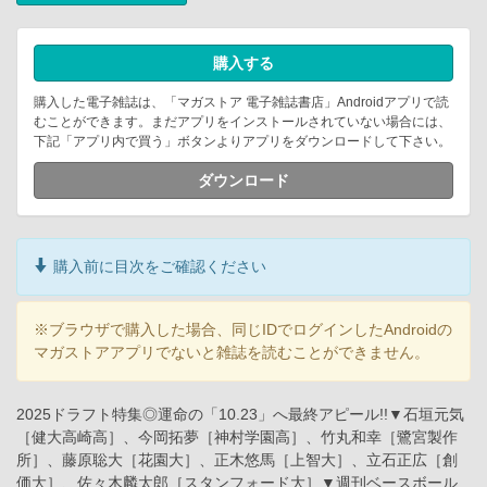
購入する
購入した電子雑誌は、「マガストア 電子雑誌書店」Androidアプリで読
むことができます。まだアプリをインストールされていない場合には、
下記「アプリ内で買う」ボタンよりアプリをダウンロードして下さい。
ダウンロード
購入前に目次をご確認ください
※ブラウザで購入した場合、同じIDでログインしたAndroidの
マガストアアプリでないと雑誌を読むことができません。
2025ドラフト特集◎運命の「10.23」へ最終アピール!!▼石垣元気
［健大高崎高］、今岡拓夢［神村学園高］、竹丸和幸［鷺宮製作
所］、藤原聡大［花園大］、正木悠馬［上智大］、立石正広［創
価大］、佐々木麟太郎［スタンフォード大］▼週刊ベースボール