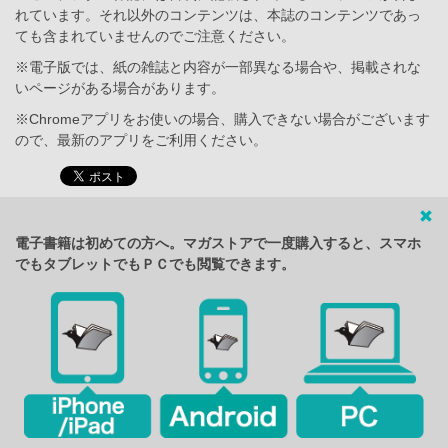
れています。それ以外のコンテンツは、本誌のコンテンツであっ
ても含まれていませんのでご注意ください。
※電子版では、紙の雑誌と内容が一部異なる場合や、掲載されな
いページがある場合があります。
※Chromeアプリをお使いの場合、購入できない場合がございます
ので、最新のアプリをご利用ください。
電子書籍は初めての方へ。マガストアで一度購入すると、スマホ
でもタブレットでもＰＣでも閲覧できます。