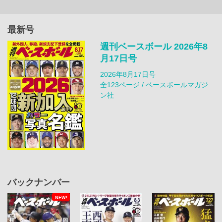
最新号
週刊ベースボール 2026年8
月17日号
2026年8月17日号
全123ページ / ベースボールマガジ
ン社
バックナンバー
NEW!