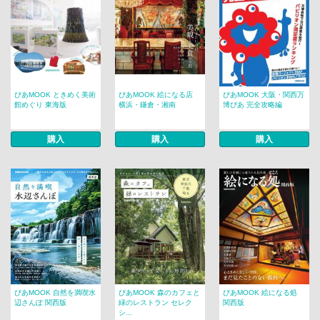
ぴあMOOK ときめく美術
ぴあMOOK 絵になる店
ぴあMOOK 大阪・関西万
館めぐり 東海版
横浜・鎌倉・湘南
博ぴあ 完全攻略編
購入
購入
購入
ぴあMOOK 自然を満喫水
ぴあMOOK 森のカフェと
ぴあMOOK 絵になる処
辺さんぽ 関西版
緑のレストラン セレク
関西版
シ...