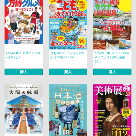
ぴあMOOK 万博グルメ食
ぴあMOOK こどもとおで
ぴあMOOK スーパー銭湯
べに行こ！
かけ365日 2026-...
＆サウナ＆日帰り温泉
20...
購入
購入
購入