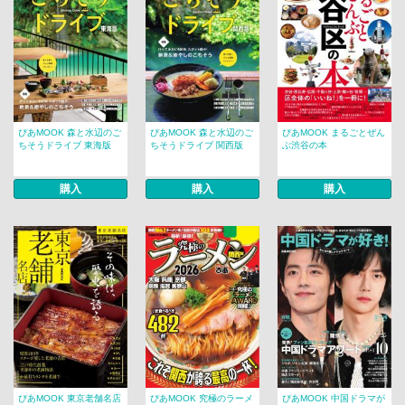
ぴあMOOK 森と水辺のご
ぴあMOOK 森と水辺のご
ぴあMOOK まるごとぜん
ちそうドライブ 東海版
ちそうドライブ 関西版
ぶ渋谷の本
購入
購入
購入
ぴあMOOK 東京老舗名店
ぴあMOOK 究極のラーメ
ぴあMOOK 中国ドラマが