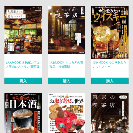
ぴあMOOK 古民家カフェ
ぴあMOOK くつろぎの喫
ぴあMOOK 今こそ飲みた
と里山レストラン 関西版
茶店 首都圏版
いウイスキー
購入
購入
購入