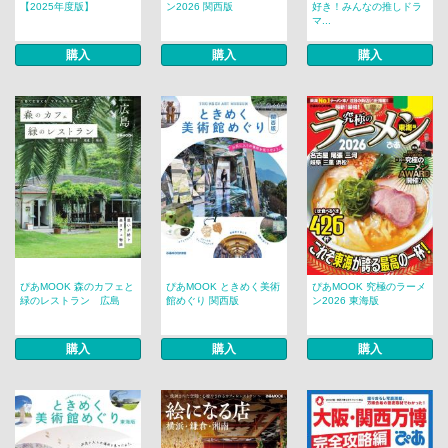
【2025年度版】
ン2026 関西版
好き！みんなの推しドラ
マ...
購入
購入
購入
ぴあMOOK 森のカフェと
ぴあMOOK ときめく美術
ぴあMOOK 究極のラーメ
緑のレストラン 広島
館めぐり 関西版
ン2026 東海版
購入
購入
購入