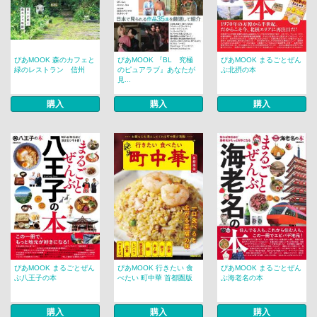
ぴあMOOK 森のカフェと
ぴあMOOK 『BL 究極
ぴあMOOK まるごとぜん
緑のレストラン 信州
のピュアラブ』あなたが
ぶ北摂の本
見...
購入
購入
購入
ぴあMOOK まるごとぜん
ぴあMOOK 行きたい 食
ぴあMOOK まるごとぜん
ぶ八王子の本
べたい 町中華 首都圏版
ぶ海老名の本
購入
購入
購入