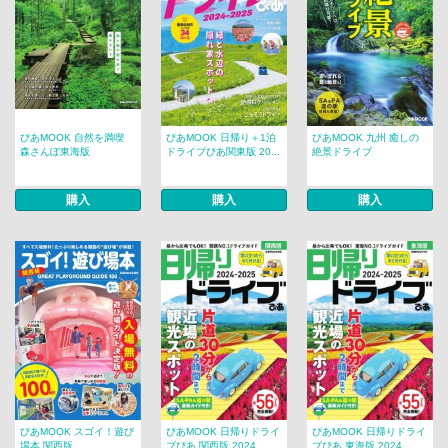
ぴあMOOK 自然を満喫
ぴあMOOK 日帰り＋1泊
ぴあMOOK 九州 癒しの
森さんぽ東海版
ドライブぴあ関東版 20...
絶景ドライブ
購入
購入
購入
ぴあMOOK スゴイ！遊び
ぴあMOOK 日帰りドライ
ぴあMOOK 日帰りドライ
場本 関西版
ブぴあ 関西版 2024...
ブぴあ 東海版 2024...