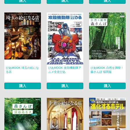
購入
購入
購入
ぴあMOOK 埼玉の絵にな
ぴあMOOK 攻殻機動隊ア
ぴあMOOK 自然を満喫！
る店
ニメ全史ぴあ
森さんぽ 福岡版
購入
購入
購入