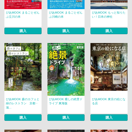
ぴあMOOK まるごとぜん
ぴあMOOK まるごとぜん
ぴあMOOK もっと知りた
ぶ立川の本
ぶ川崎の本
い！日本の神社
購入
購入
購入
ぴあMOOK 森のカフェと
ぴあMOOK 癒しの絶景ド
ぴあMOOK 東京の絵にな
緑のレストラン 京都・
ライブ 東海版
る店
滋...
購入
購入
購入