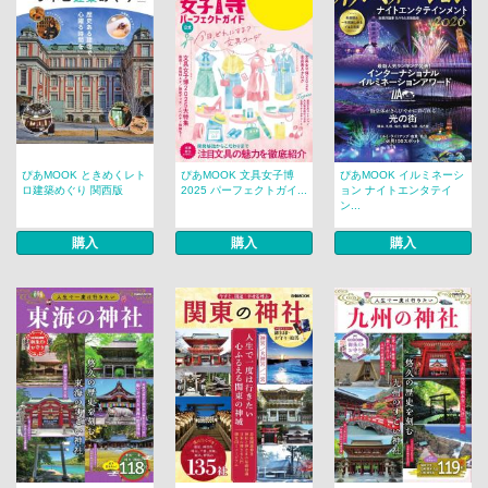
ぴあMOOK ときめくレト
ぴあMOOK 文具女子博
ぴあMOOK イルミネーシ
ロ建築めぐり 関西版
2025 パーフェクトガイ...
ョン ナイトエンタテイ
ン...
購入
購入
購入