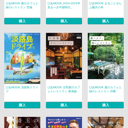
ぴあMOOK 森のカフェと
ぴあMOOK 2024-2025年
ぴあMOOK まるごとぜん
緑のレストラン 茨城
見るべき中国時代...
ぶ藤沢の本
購入
購入
購入
ぴあMOOK 淡路島ドライ
ぴあMOOK 古民家のカフ
ぴあMOOK 森のカフェと
ブ
ェとレストラン 東海版
緑のレストラン 沖縄
購入
購入
購入