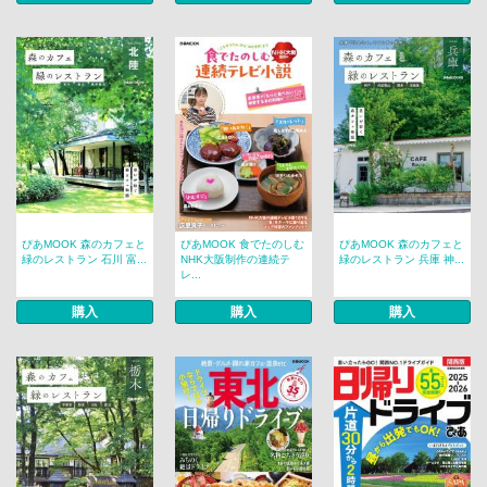
ぴあMOOK 森のカフェと
ぴあMOOK 食でたのしむ
ぴあMOOK 森のカフェと
緑のレストラン 石川 富...
NHK大阪制作の連続テ
緑のレストラン 兵庫 神...
レ...
購入
購入
購入