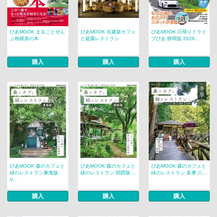
ぴあMOOK まるごとぜん
ぴあMOOK 名建築カフェ
ぴあMOOK 日帰りドライ
ぶ相模原の本
と庭園レストラン
ブぴあ 静岡版 2026...
購入
購入
購入
ぴあMOOK 森のカフェと
ぴあMOOK 森のカフェと
ぴあMOOK 森のカフェと
緑のレストラン東海版
緑のレストラン 関西版 ...
緑のレストラン 多摩 八...
V...
購入
購入
購入