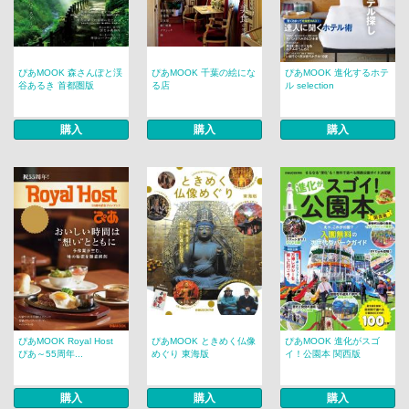
ぴあMOOK 森さんぽと渓
ぴあMOOK 千葉の絵にな
ぴあMOOK 進化するホテ
谷あるき 首都圏版
る店
ル selection
購入
購入
購入
ぴあMOOK Royal Host
ぴあMOOK ときめく仏像
ぴあMOOK 進化がスゴ
ぴあ～55周年...
めぐり 東海版
イ！公園本 関西版
購入
購入
購入