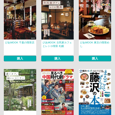
ぴあMOOK 千葉の喫茶店
ぴあMOOK 古民家カフェ
ぴあMOOK 東京の喫茶め
とレトロ喫茶 札幌
し
購入
購入
購入