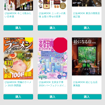
ぴあMOOK 今こそ飲みた
ぴあMOOK ニッポンの美
ぴあMOOK 東京の喫茶店
い日本酒
味 お取り寄せの世界
改訂版
購入
購入
購入
ぴあMOOK 究極のラーメ
ぴあMOOK 文具女子博
ぴあMOOK 絵になる店
ン 2025 関西版
2024 パーフェクトガイ...
東海版
購入
購入
購入