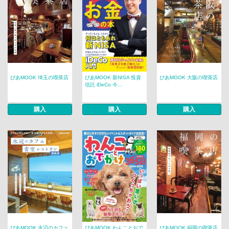
ぴあMOOK 埼玉の喫茶店
ぴあMOOK 新NISA 投資
ぴあMOOK 大阪の喫茶店
信託 iDeCo 今...
購入
購入
購入
ぴあMOOK 水辺のカフェ
ぴあMOOK わんことおで
ぴあMOOK 福岡の喫茶店