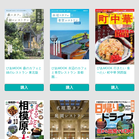
ぴあMOOK 森のカフェと
ぴあMOOK 水辺のカフェ
ぴあMOOK 行きたい 食
緑のレストラン 東北版
と青空レストラン 首都
べたい 町中華 関西版
圏...
購入
購入
購入