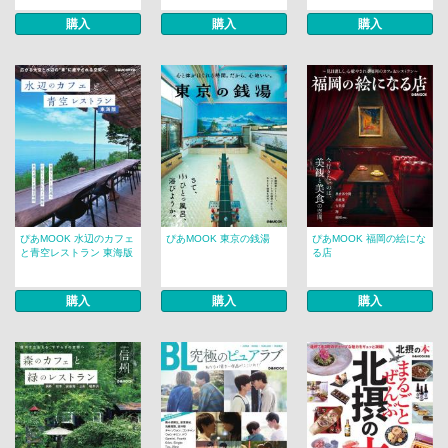
購入
購入
購入
ぴあMOOK 水辺のカフェ
ぴあMOOK 東京の銭湯
ぴあMOOK 福岡の絵にな
と青空レストラン 東海版
る店
購入
購入
購入