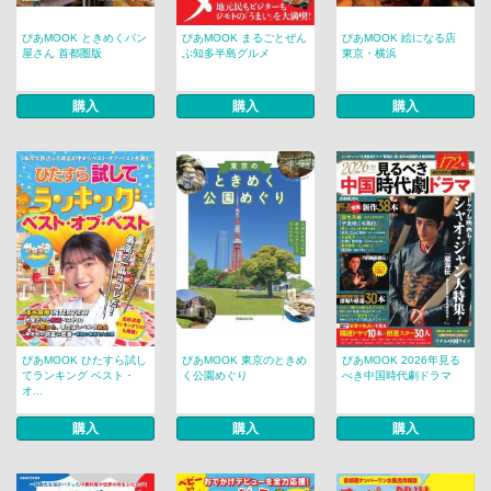
ぴあMOOK ときめくパン
ぴあMOOK まるごとぜん
ぴあMOOK 絵になる店
屋さん 首都圏版
ぶ知多半島グルメ
東京・横浜
購入
購入
購入
ぴあMOOK ひたすら試し
ぴあMOOK 東京のときめ
ぴあMOOK 2026年見る
てランキング ベスト・
く公園めぐり
べき中国時代劇ドラマ
オ...
購入
購入
購入