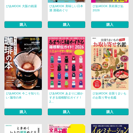
ぴあMOOK 大阪の銭湯
ぴあMOOK 美味しい日本
ぴあMOOK 美術展ぴあ
酒 酒蔵めぐり
2026
購入
購入
購入
ぴあMOOK 今こそ知りた
ぴあMOOK あまりに細か
ぴあMOOK 全国うまいも
い 珈琲の本
すぎる箱根駅伝ガイド！
のお取り寄せ名鑑
2...
購入
購入
購入