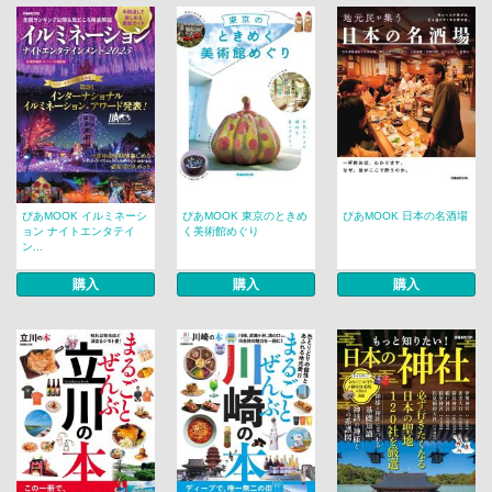
ぴあMOOK イルミネーシ
ぴあMOOK 東京のときめ
ぴあMOOK 日本の名酒場
ョン ナイトエンタテイ
く美術館めぐり
ン...
購入
購入
購入