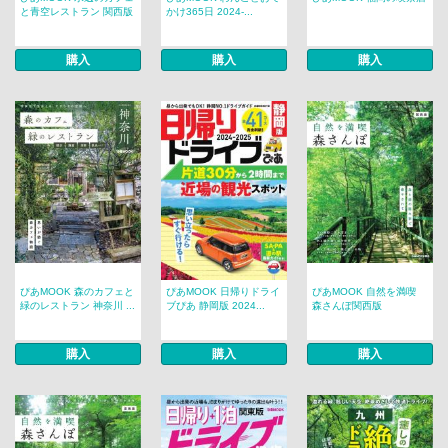
と青空レストラン 関西版
かけ365日 2024-...
購入
購入
購入
ぴあMOOK 森のカフェと
ぴあMOOK 日帰りドライ
ぴあMOOK 自然を満喫
緑のレストラン 神奈川 ...
ブぴあ 静岡版 2024...
森さんぽ関西版
購入
購入
購入