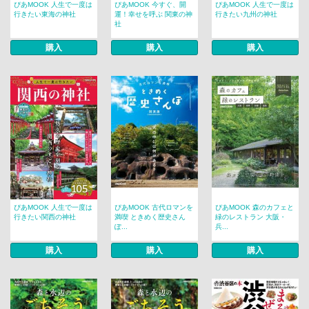
ぴあMOOK 人生で一度は
ぴあMOOK 今すぐ、開
ぴあMOOK 人生で一度は
行きたい東海の神社
運！幸せを呼ぶ 関東の神
行きたい九州の神社
社
購入
購入
購入
ぴあMOOK 人生で一度は
ぴあMOOK 古代ロマンを
ぴあMOOK 森のカフェと
行きたい関西の神社
満喫 ときめく歴史さん
緑のレストラン 大阪・
ぽ...
兵...
購入
購入
購入