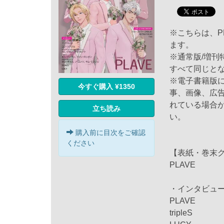
※こちらは、P
ます。
※通常版/増
すべて同じと
※電子書籍版
今すぐ購入 ¥1350
事、画像、広
れている場合
立ち読み
い。
購入前に目次をご確認
ください
【表紙・巻末
PLAVE
・インタビュ
PLAVE
tripleS