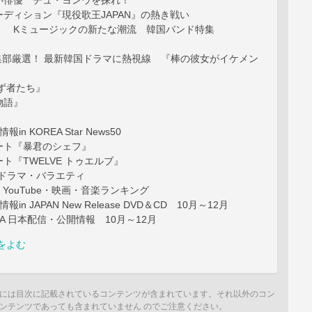
い俳優 チュ・ヨンウを探れ！
ディション『現役歌王JAPAN』の熱き戦い
！ Kミュージックの新たな潮流 韓国バンド特集
集部厳選！ 最新韓国ドラマに熱視線 『棒の彼女がイケメン
』
ず者たち』
物語』
n KOREA Star News50
ート『暴君のシェフ』
ト『TWELVE トゥエルブ』
目ドラマ・バラエティ
・YouTube・映画・音楽ランキング
in JAPAN New Release DVD＆CD 10月～12月
NEMA 日本配信・公開情報 10月～12月
をよむ
には目次に記載されているコンテンツが含まれています。それ以外のコン
ンテンツであっても含まれていません のでご注意ください。