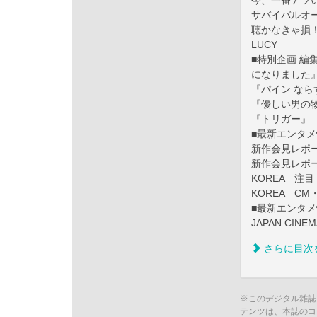
今、一番アツ
サバイバルオー
聴かなきゃ損
LUCY
■特別企画 編
になりました
『パイン なら
『優しい男の
『トリガー』
■最新エンタメ情報i
新作会見レポ
新作会見レポー
KOREA 注
KOREA CM
■最新エンタメ情報
JAPAN CI
さらに目次
※このデジタル雑誌
テンツは、本誌のコ