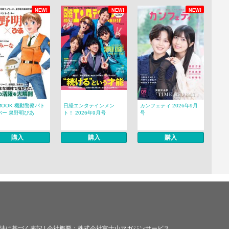
NEW!
NEW!
NEW!
MOOK 機動警察パト
日経エンタテインメン
カンフェティ 2026年9月
バー 泉野明ぴあ
ト！ 2026年9月号
号
購入
購入
購入
法に基づく表記
|
会社概要：
株式会社富士山マガジンサービス