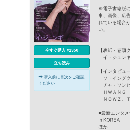
※電子書籍版
事、画像、広
れている場合
い。
今すぐ購入 ¥1350
【表紙・巻頭
イ・ジュン
立ち読み
【インタビ
購入前に目次をご確認
ソ・イングク
ください
チャ・ソンヒ
ＨＷＡＮＧ 
ＮＯＷＺ、Ｔ
■最新エンタメ
in KOREA
ほか