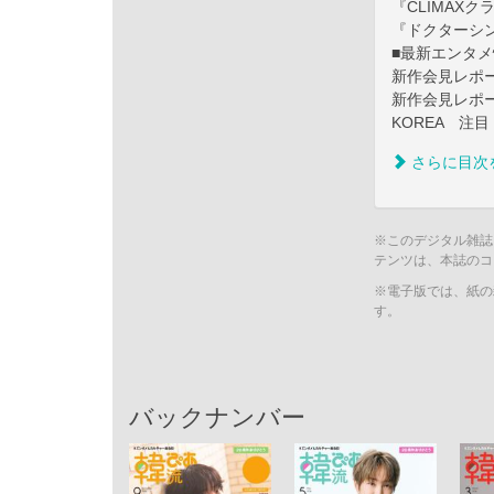
『CLIMAX
『ドクターシン
■最新エンタメ情報i
新作会見レポ
新作会見レポ
KOREA 注
さらに目次
※このデジタル雑誌
テンツは、本誌のコ
※電子版では、紙の
す。
バックナンバー