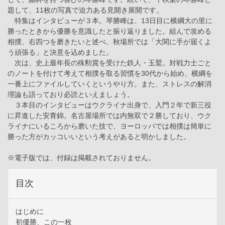
題して、11枚の写真で迫力ある見開き展開です。
特集はインタビューが３本。琴勝峰は、13日目に横綱大の里に
勝ったときから優勝を意識したと振り返りました。組んで攻める
相撲、右四つを磨きたいと述べ、秋場所では「大関に手が届くよ
う頑張る」と決意を込めました。
次は、史上最年長の殊勲賞を受けた鉄人・玉鷲。対戦力士ごと
のノートを付けて考えて相撲を取る習慣を30代から始め、横綱を
一番上にファイルしていくというやり方。また、ストレスの解消
理論も語っており必読といえましょう。
３本目のインタビューはウクライナ出身で、入門２年で新三役
に昇進した安青錦。名古屋場所では内無双で２勝しており、ウク
ライナにいるころから磨いた技で、ヨーロッパでは相撲は簡単に
勝った方がカッコいいという考えがあると明かしました。
※電子版では、付録は掲載されておりません。
目次
はじめに
初優勝、この一枚