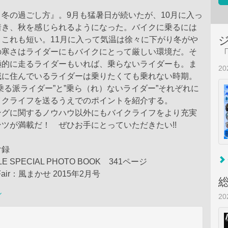
冬の過ごし方』。9月も猛暑日が続いたが、10月に入っ
着き、秋を感じられるようになった。バイクに乗るには
これも短い。11月に入って気温は徐々に下がり冬がや
の寒さはライダーにもバイクにとって厳しい環境だ。そ
極的に走るライダーもいれば、乗らないライダーも。ま
2
域に住んでいるライダーは乗りたくても乗れない時期。
乗る派ライダー”と”乗ら（れ）ないライダー”それぞれに
イクライフを送るうえでのポイントを紹介する。
ングに関するノウハウ以外にもバイクライフをより充実
ツが満載だ！ ぜひお手にとっていただきたい!!
付録
LE SPECIAL PHOTO BOOK 341ページ
r Fair：風まかせ 2015年2月号
ル
2