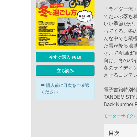
『ライダー流・
てだいぶ落ち
いい季節だが、
ってくる。冬
んな中でも積
た雪が降る地
そこで今回は”
今すぐ購入 ¥610
向け、冬のバ
冬のライディ
立ち読み
させるコンテン
購入前に目次をご確認
電子書籍特別
ください
TANDEM STY
Back Numbe
モーターサイク
目次