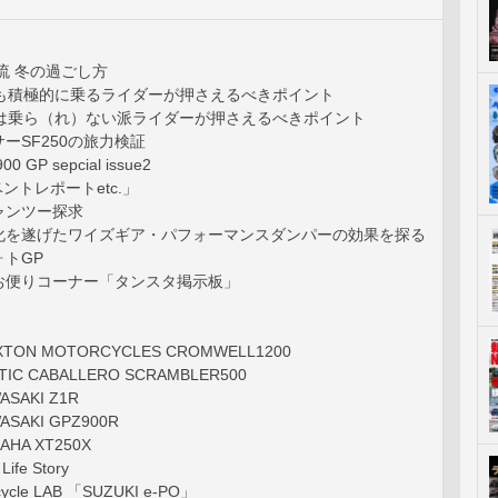
流 冬の過ごし方
〜 冬も積極的に乗るライダーが押さえるべきポイント
〜 冬は乗ら（れ）ない派ライダーが押さえるべきポイント
ーSF250の旅力検証
0 GP sepcial issue2
ベントレポートetc.」
ャンツー探求
化を遂げたワイズギア・パフォーマンスダンパーの効果を探る
トGP
お便りコーナー「タンスタ掲示板」
XTON MOTORCYCLES CROMWELL1200
IC CABALLERO SCRAMBLER500
SAKI Z1R
SAKI GPZ900R
HA XT250X
Life Story
orcycle LAB 「SUZUKI e-PO」