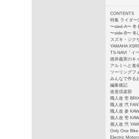
CONTENTS
特集 ライダー
〜sied-A
〜side-B
スズキ・ジクサ
YAMAHA XSR90
TS-NAVI「イ
徳井義実のキ
アルミへと進
ツーリングフォ
みんなで作る
編集後記
改造倶楽部
職人改 壱 BRI
職人改 弐 FANT
職人改 参 KAWA
個人改 壱 KAWA
個人改 弐 YAMA
Only One Bike 
Electric Mot