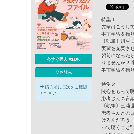
特集１
先輩はこうし
事前学習＆振
〔執筆〕川村 
実習を充実さ
習前になった
今すぐ購入 ¥1100
りませんか？
事前学習＆振
立ち読み
特集２
購入前に目次をご確認
関心をもって
ください
患者さんの言
〔執筆〕三浦 
患者さんとの
けるんだろう」
って聴くこと”