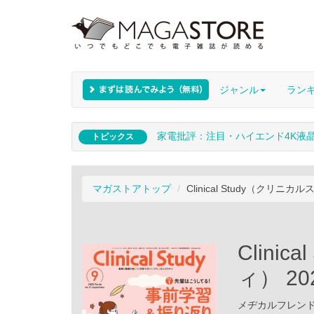
ジャンル
ラン
家電批評：注目・ハイエンド4K液
トピックス
マガストアトップ
Clinical Study（クリニカ
Clini
ィ） 2
メヂカルフレンド社 