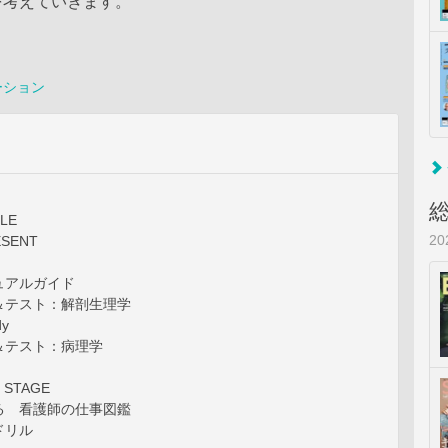
を考えていきます。
ーション
LE
2
ESENT
ュアルガイド
＆テスト：解剖生理学
dy
＆テスト：病理学
 STAGE
る 看護師の仕事図鑑
ドリル