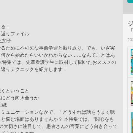
てる！
り返りファイル
2
三加子
せるために不可欠な事前学習と振り返り。でも、いざ実
ら何から始めたらいいかわからない……なんてことはあ
 本特集では、先輩看護学生に取材して聞いたおススメの
り返りテクニックを紹介します！
聴くということ
葉にどう向き合うか
里織
コミュニケーションなかで、「どうすれば話をうまく聴
と悩む場面はありませんか？ 本特集では、 “関心をも
 の大切さに注目して、患者さんの言葉にどう向き合って