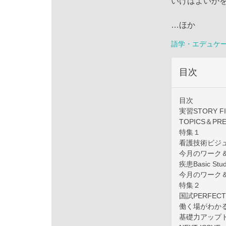
いけばよいか
…ほか
語学・エデュケ
目次
目次
実習STORY FI
TOPICS＆PR
特集１
看護技術ビジ
今月のワーク
疾患Basic Stu
今月のワーク
特集２
国試PERFECT
働く場がわか
基礎力アップ