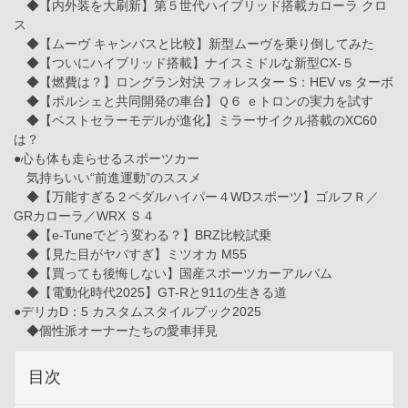
◆【内外装を大刷新】第５世代ハイブリッド搭載カローラ クロ
ス
◆【ムーヴ キャンバスと比較】新型ムーヴを乗り倒してみた
◆【ついにハイブリッド搭載】ナイスミドルな新型CX-５
◆【燃費は？】ロングラン対決 フォレスター S：HEV vs ターボ
◆【ポルシェと共同開発の車台】Ｑ６ ｅトロンの実力を試す
◆【ベストセラーモデルが進化】ミラーサイクル搭載のXC60
は？
●心も体も走らせるスポーツカー
気持ちいい“前進運動”のススメ
◆【万能すぎる２ペダルハイパー４WDスポーツ】ゴルフＲ／
GRカローラ／WRX Ｓ４
◆【e-Tuneでどう変わる？】BRZ比較試乗
◆【見た目がヤバすぎ】ミツオカ M55
◆【買っても後悔しない】国産スポーツカーアルバム
◆【電動化時代2025】GT-Rと911の生きる道
●デリカD：5 カスタムスタイルブック2025
◆個性派オーナーたちの愛車拝見
目次