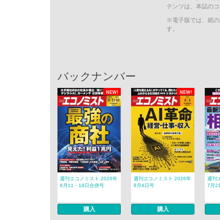
テンツは、本誌のコ
※電子版では、紙の
す。
バックナンバー
NEW!
NEW!
週刊エコノミスト 2026年
週刊エコノミスト 2026年
週刊エ
8月11・18日合併号
8月4日号
7月2
購入
購入