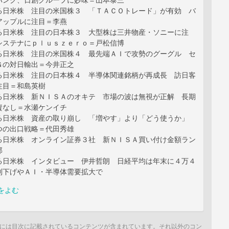
バンク、日創グループに妙味＝山本泰三
る日米株 注目の米国株３ 「ＴＡＣＯトレード」が有効 バ
アップルに注目＝李燕
る日米株 注目の日本株３ 大型株は三井物産・ソニーに注
システナにｐｌｕｓｚｅｒｏ＝戸松信博
る日米株 注目の米国株４ 最先端ＡＩで攻勢のグーグル セ
Ｇの対日輸出＝今井正之
る日米株 注目の日本株４ 半導体関連銘柄が再成長 訪日客
注目＝和島英樹
る日米株 新ＮＩＳＡのオキテ 市場の波は無視が正解 長期
資なし＝水瀬ケンイチ
る日米株 資産の取り崩し 「増やす」より「どう使うか」
つの出口戦略＝代田秀雄
る日米株 オンライン証券３社 新ＮＩＳＡ買い付け金額ラン
部
る日米株 インタビュー 伊井哲朗 日経平均は年末に４万４
利下げやＡＩ・半導体需要拡大で
をよむ
には目次に記載されているコンテンツが含まれています。それ以外のコン