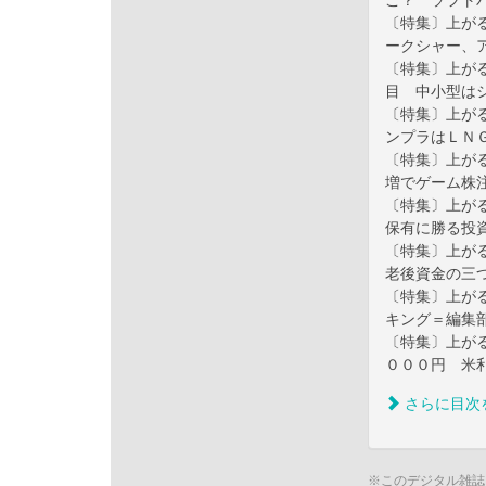
こ？ ソフト
〔特集〕上が
ークシャー、
〔特集〕上が
目 中小型は
〔特集〕上が
ンプラはＬＮ
〔特集〕上が
増でゲーム株
〔特集〕上が
保有に勝る投
〔特集〕上が
老後資金の三
〔特集〕上が
キング＝編集
〔特集〕上が
０００円 米
さらに目次
※このデジタル雑誌