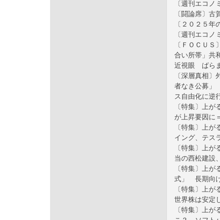
〔週刊エコノ
〔闘論席〕古
〔２０２５年
〔週刊エコノ
〔ＦＯＣＵＳ
合い所帯」共
近視眼 ばら
〔深層真相〕
者なき公募」
ス自由化に逆
〔特集〕上が
が上昇要因に
〔特集〕上が
イング、テス
〔特集〕上が
当の西松建設
〔特集〕上が
式」 長期向
〔特集〕上が
世界株は安定
〔特集〕上が