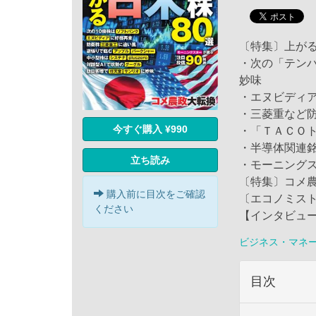
〔特集〕上が
・次の「テン
妙味
・エヌビディ
・三菱重など
今すぐ購入 ¥990
・「ＴＡＣＯ
・半導体関連
立ち読み
・モーニング
〔特集〕コメ
購入前に目次をご確認
〔エコノミス
ください
【インタビュ
ビジネス・マネ
目次