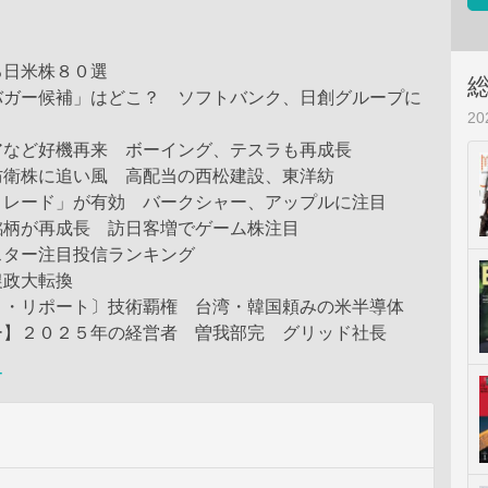
る日米株８０選
バガー候補」はどこ？ ソフトバンク、日創グループに
2
アなど好機再来 ボーイング、テスラも再成長
防衛株に追い風 高配当の西松建設、東洋紡
トレード」が有効 バークシャー、アップルに注目
銘柄が再成長 訪日客増でゲーム株注目
スター注目投信ランキング
農政大転換
ト・リポート〕技術覇権 台湾・韓国頼みの米半導体
ー】２０２５年の経営者 曽我部完 グリッド社長
ー