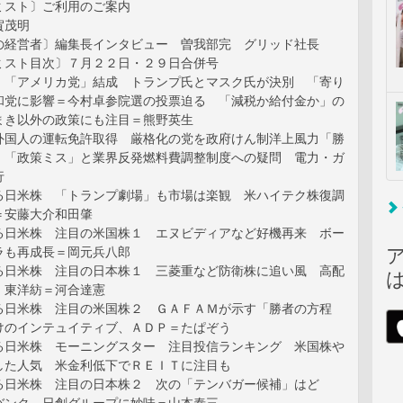
ミスト〕ご利用のご案内
賀茂明
の経営者〕編集長インタビュー 曽我部完 グリッド社長
ミスト目次〕７月２２日・２９日合併号
〕「アメリカ党」結成 トランプ氏とマスク氏が決別 「寄り
和党に影響＝今村卓参院選の投票迫る 「減税か給付金か」の
まき以外の政策にも注目＝熊野英生
外国人の運転免許取得 厳格化の党を政府けん制洋上風力「勝
 「政策ミス」と業界反発燃料費調整制度への疑問 電力・ガ
行
る日米株 「トランプ劇場」も市場は楽観 米ハイテク株復調
＝安藤大介和田肇
る日米株 注目の米国株１ エヌビディアなど好機再来 ボー
ラも再成長＝岡元兵八郎
る日米株 注目の日本株１ 三菱重など防衛株に追い風 高配
、東洋紡＝河合達憲
る日米株 注目の米国株２ ＧＡＦＡＭが示す「勝者の方程
けのインテュイティブ、ＡＤＰ＝たぱぞう
る日米株 モーニングスター 注目投信ランキング 米国株や
した人気 米金利低下でＲＥＩＴに注目も
る日米株 注目の日本株２ 次の「テンバガー候補」はど