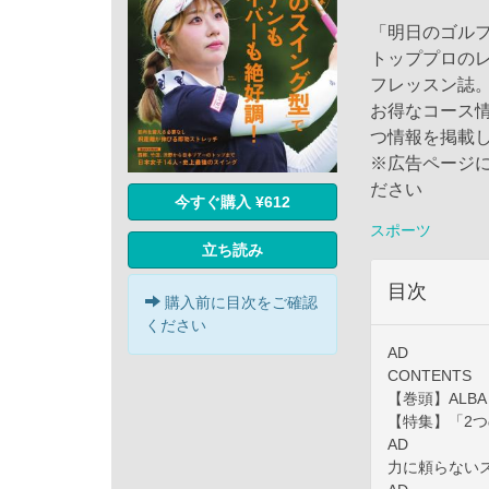
「明日のゴル
トッププロの
フレッスン誌
お得なコース
つ情報を掲載
※広告ページ
ださい
今すぐ購入 ¥612
スポーツ
立ち読み
目次
購入前に目次をご確認
ください
AD
CONTENTS
【巻頭】ALBA 
【特集】「2
AD
力に頼らない