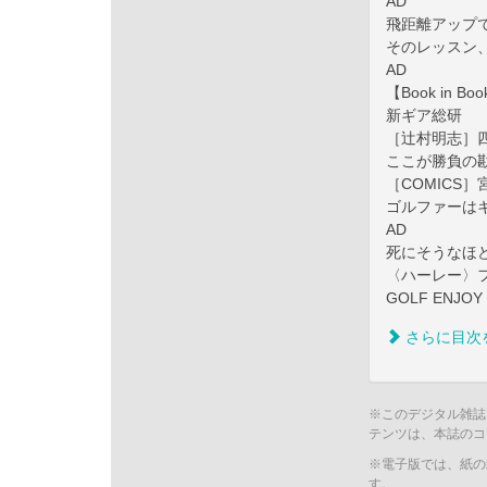
AD
飛距離アップ
そのレッスン
AD
【Book in
新ギア総研
［辻村明志］
ここが勝負の
［COMICS
ゴルファーは
AD
死にそうなほ
〈ハーレー〉
GOLF ENJ
さらに目次
※このデジタル雑誌
テンツは、本誌のコ
※電子版では、紙の
す。