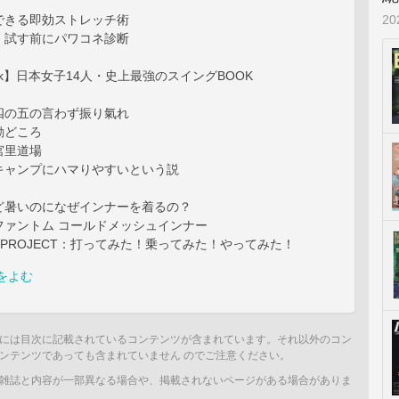
2
できる即効ストレッチ術
、試す前にパワコネ診断
 Book】日本女子14人・史上最強のスイングBOOK
四の五の言わず振り氣れ
勘どころ
］宮里道場
キャンプにハマりやすいという説
ど暑いのになぜインナーを着るの？
ファントム コールドメッシュインナー
OY PROJECT：打ってみた！乗ってみた！やってみた！
をよむ
には目次に記載されているコンテンツが含まれています。それ以外のコン
ンテンツであっても含まれていません のでご注意ください。
雑誌と内容が一部異なる場合や、掲載されないページがある場合がありま