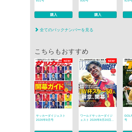
931号
930号
929
購入
購入
全てのバックナンバーを見る
こちらもおすすめ
NEW!
NEW!
サッカーダイジェスト
ワールドサッカーダイジ
GOL
2026年9月号
ェスト 2026年8月20日...
号