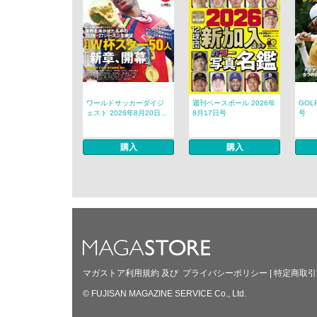
ワールドサッカーダイジ
週刊ベースボール 2026年
GOL
ェスト 2026年8月20日...
8月17日号
号
購入
購入
マガストア利用規約
及び
プライバシーポリシー
|
特定商取引
© FUJISAN MAGAZINE SERVICE Co., Ltd.