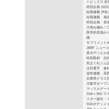
トピックス 
特別企画 20
短期連載 伊吹
短期連載 扇
特別企画 長
大地を練れ！
医学的見地か
痛
サプリメントA
JBBF ニュー
真ボディビル
特別取材 志
気まぐれジム訪
注目選手 倉
追悼連載 高
兵庫県クラス
大阪市オープ
マッスルゲー
SSA × MG
スター誕生・
SSAボディメ