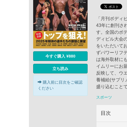
「月刊ボディ
43年に創刊さ
す。全国のボ
ディビル大会
をいただいて
ずパワーリフ
今すぐ購入 ¥880
は海外取材に
イムリーにお届
立ち読み
反映して、ウエ
養補給(サプリ
購入前に目次をご確認
盛り込むこと
ください
スポーツ
目次