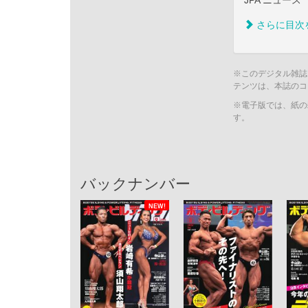
JPA ニュース
さらに目次
※このデジタル雑誌
テンツは、本誌のコ
※電子版では、紙の
す。
バックナンバー
NEW!