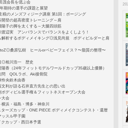
杉田茂会長を偲ぶ会
2
25年期待の選手の課題と展望
主税のメンズフィジーク講座 第1回：ポージング
谷開登の超高密度トレーニング～肩
瀬陽子の脚を太くする～大腿四頭筋
◎渡辺実 アンバランスでバランスをよくしよう！
ら解析するボディメイキング◎浅見尚規 ボディビルダーと肩
toZ◎桑原弘樹 ヒールorベビーフェイス？〜脂質の整理〜
ス
道◎相川浩一 歴史
村陽香（24年フィットモデルワールドカップ35歳以上優勝）
問 QOLラボ、Aki接骨院
林怜央鈴木由香
西文利が語る石井直方先生との思い出
別ボディビル選手権＆フィットネスオープン大会
ン大会
ト横浜・福島・博多・神奈川
 マスターズカップ・ONE PIECE ボディメイクコンテスト・還暦
マッスル甲子園
イクカップ・西日本予選