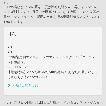
す。
コロナ禍などでCAの夢を一度は諦めた皆さん、再チャレンジのチ
ャンス到来です！7月号では既卒でCAになり活躍している先輩社
員のインタビューや、採用のカギを握る受験対策などをたっぷり
お伝えします。
目次
AD
AD
[ご案内]月刊エアステージのエアラインスクール「エアステー
ジ合格講座」
CONTENTS
【緊急特集】ANA既卒CA約240名募集！ あなたの夢、いまこ
そかなえようANAのCAへ！
さらに目次をよむ
※このデジタル雑誌には目次に記載されているコンテンツが含ま