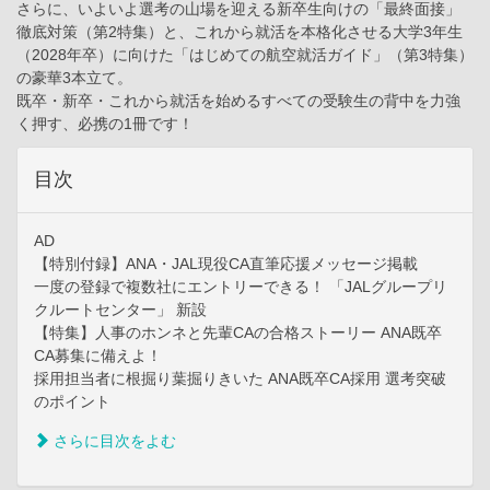
さらに、いよいよ選考の山場を迎える新卒生向けの「最終面接」
徹底対策（第2特集）と、これから就活を本格化させる大学3年生
（2028年卒）に向けた「はじめての航空就活ガイド」（第3特集）
の豪華3本立て。
既卒・新卒・これから就活を始めるすべての受験生の背中を力強
く押す、必携の1冊です！
目次
AD
【特別付録】ANA・JAL現役CA直筆応援メッセージ掲載
一度の登録で複数社にエントリーできる！ 「JALグループリ
クルートセンター」 新設
【特集】人事のホンネと先輩CAの合格ストーリー ANA既卒
CA募集に備えよ！
採用担当者に根掘り葉掘りきいた ANA既卒CA採用 選考突破
のポイント
さらに目次をよむ