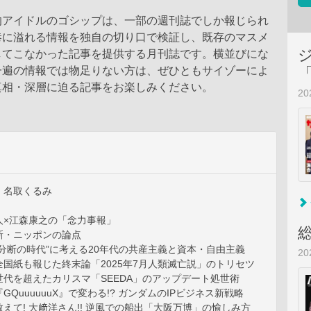
的アイドルのゴシップは、一部の週刊誌でしか報じられ
巷に溢れる情報を独自の切り口で検証し、既存のマスメ
してこなかった記事を提供する月刊誌です。横並びにな
一遍の情報では物足りない方は、ぜひともサイゾーによ
真相・深層に迫る記事をお楽しみください。
2
］名取くるみ
人×江森康之の「念力事報」
新・ニッポンの論点
分断の時代”に考える20年代の共産主義と資本・自由主義
2
国紙も報じた終末論「2025年7月人類滅亡説」のトリセツ
代を超えたカリスマ「SEEDA」のアップデート処世術
GQuuuuuuX』で変わる!? ガンダムのIPビジネス新戦略
えて! 大﨑洋さん!! 逆風での船出「大阪万博」の愉しみ方