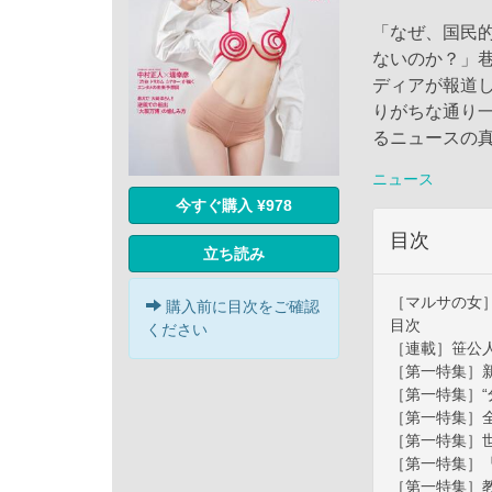
「なぜ、国民
ないのか？」
ディアが報道
りがちな通り
るニュースの
ニュース
今すぐ購入 ¥978
目次
立ち読み
［マルサの女
購入前に目次をご確認
目次
ください
［連載］笹公
［第一特集］
［第一特集］“
［第一特集］全
［第一特集］世
［第一特集］『
［第一特集］教