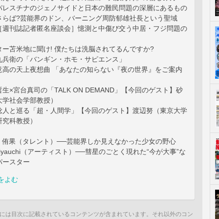
パレスチナのジェノサイドと日本の難民問題の深層にあるもの
さらば?芸能界のドン、バーニング周防郁雄社長という聖域
［週刊誌記者匿名座談会］憶測と中傷び交う中居・フジ問題の
ー苫米地に聞け! 僕たちは洗脳されてるんですか?
九兵衛の「バンギン・ホモ・サピエンス」
意高の天上夜想曲 「あなたの知らない『夜の世界』をご案内
生×宮台真司の「TALK ON DEMAND」【今回のゲスト】砂
大学社会学部教授）
稔人と巡る「超・人間学」【今回のゲスト】渡辺努（東京大学
研究科教授）
沖 侑果（タレント）──芸能界しか見えなかった少女の野心
iyauchi（アーティスト）──彗星のごとく現れた“今が大事”な
パースター
をよむ
には目次に記載されているコンテンツが含まれています。それ以外のコン