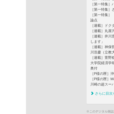
［第一特集］
［第一特集］
［第一特集］
論点
［連載］ドクタ
［連載］丸屋
［連載］井川
します」
［連載］神保哲
川浩慶（立教
［連載］萱野
大学院経済学
奥付
［P様の匣］
［P様の匣］M
川崎の超スー
さらに目次
※このデジタル雑誌