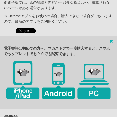
※電子版では、紙の雑誌と内容が一部異なる場合や、掲載されな
いページがある場合があります。
※Chromeアプリをお使いの場合、購入できない場合がございます
ので、最新のアプリをご利用ください。
電子書籍は初めての方へ。マガストアで一度購入すると、スマホ
でもタブレットでもＰＣでも閲覧できます。