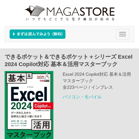
Toggle
navigati
できるポケット＆できるポケット＋シリーズ Excel
2024 Copilot対応 基本＆活用マスターブック
Excel 2024 Copilot対応 基本＆活用
マスターブック
全223ページ / インプレス
パソコン・モバイル