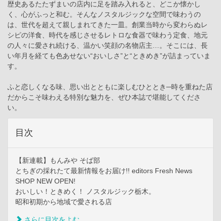
歴史あるたたずまいの店内に足を踏み入れると、どこか懐かし
く、心がふっと和む。そんなノスタルジックな空間で味わうの
は、世代を超えて親しまれてきた一皿。創業当時から変わらぬレ
シピの洋食、時代を感じさせるレトロな食器で味わう定食、地元
の人々に愛され続ける、温かい笑顔の名物店主…。そこには、長
い年月を経ても色あせない“おいしさ”と“ときめき”が詰まっていま
す。
ふと恋しくなる味、思い出とともに楽しむひととき─時を重ねた店
だからこそ味わえる特別な魅力を、ぜひ本誌で堪能してくださ
い。
目次
【新連載】もんみや そば部
とちぎの採れたて最新情報をお届け!! editors Fresh News
SHOP NEW OPEN!
おいしい！ときめく！ ノスタルジック栃木。
昭和初期から地域で愛される店
さらに目次をよむ