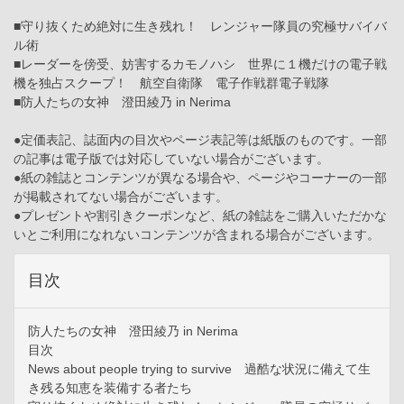
■守り抜くため絶対に生き残れ！ レンジャー隊員の究極サバイバ
ル術
■レーダーを傍受、妨害するカモノハシ 世界に１機だけの電子戦
機を独占スクープ！ 航空自衛隊 電子作戦群電子戦隊
■防人たちの女神 澄田綾乃 in Nerima
●定価表記、誌面内の目次やページ表記等は紙版のものです。一部
の記事は電子版では対応していない場合がございます。
●紙の雑誌とコンテンツが異なる場合や、ページやコーナーの一部
が掲載されてない場合がございます。
●プレゼントや割引きクーポンなど、紙の雑誌をご購入いただかな
いとご利用になれないコンテンツが含まれる場合がございます。
目次
防人たちの女神 澄田綾乃 in Nerima
目次
News about people trying to survive 過酷な状況に備えて生
き残る知恵を装備する者たち