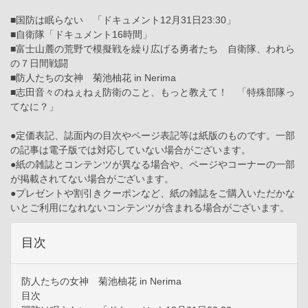
■国防は眠らない 「ドキュメント12月31日23:30」
■自衛隊「ドキュメント16時間」
■富士山麓の荒野で模擬戦を繰り広げる勇者たち 自衛隊、われら
の７日間戦闘
■防人たちの女神 菊池柚花 in Nerima
■志田音々のねぇねぇ防衛のこと、もっと教えて！ 「特殊部隊っ
てなに？」
●定価表記、誌面内の目次やページ表記等は紙版のものです。一部
の記事は電子版では対応していない場合がございます。
●紙の雑誌とコンテンツが異なる場合や、ページやコーナーの一部
が掲載されてない場合がございます。
●プレゼントや割引きクーポンなど、紙の雑誌をご購入いただかな
いとご利用になれないコンテンツが含まれる場合がございます。
目次
防人たちの女神 菊池柚花 in Nerima
目次