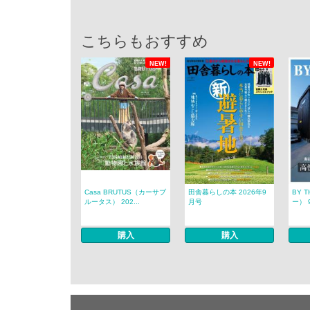
こちらもおすすめ
NEW!
NEW!
Casa BRUTUS（カーサブ
田舎暮らしの本 2026年9
BY 
ルータス） 202...
月号
ー） 
購入
購入