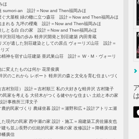
みほ
umori-an 設計＝Now and Then福岡みほ
ぐ大屋根 緑の轍に立つ森荘 設計＝Now and Then福岡みほ
まれる 九坪の櫻庵 設計＝Now and Then福岡みほ
とる白 白の家 設計＝Now and Then福岡みほ
井沢別荘地の歩み 軽井沢開発と別荘建築 内田青蔵
ーリズが遺した別荘建染としての原点 ヴォーリズ山荘 設計＝
ーリズ
の精神を宿す山荘建築 亜武巣山荘 設計＝ W・M・ヴォーリ
地に変えたものは何か 花里俊廣
井沢のこれから レポート 軽井沢の森と文化を育む住まいづく
吉村別荘） 設計＝吉村順三 私の大好きな軽井沢 古村隆子
の民家を考える 大径木がつくる健やかな住まい 土絵と本の家
築設計事務所三澤文子
す農的民家づくり 農縁坐暮 設計＝瀬野和広＋設計アトリエ瀬
えた現代の民家 西中瀬の家 設計・施工＝扇建築工房佐籐友也
が建ち並ぷ長野の伝統的民家 本棟の家 改修設計＝降幡廣信建
降幡廣信