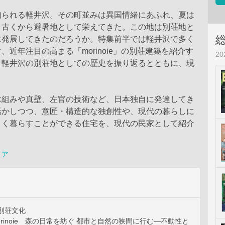
知られる軽井沢。その町並みは異国情緒にあふれ、夏は
、古くから避暑地として栄えてきた。この地は別荘地と
に発展してきたのだろうか。特集前半では軽井沢で多く
、近年注目の高まる「morinoie」の別荘建築を紹介す
2
、軽井沢の別荘地としての歴史を振り返るとともに、現
木組みや真壁、左官の技術など、日本独自に発達してき
活かしつつ、意匠・構造的な独創性や、現代の暮らしに
よく暮らすことができる住宅を、現代の民家として紹介
リア
別荘文化
orinoie 森の日常を紡ぐ 都市と自然の狭間に行む―不動性と