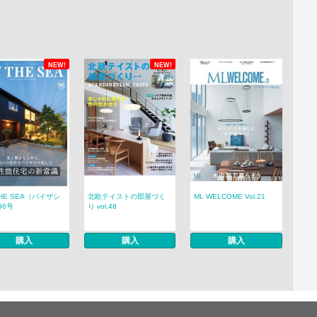
NEW!
NEW!
THE SEA（バイザシ
北欧テイストの部屋づく
ML WELCOME Vol.21
96号
り vol.48
購入
購入
購入