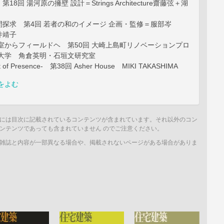
8回 湯河原の擁壁 設計＝Strings Architecture齋藤弦＋湖
探求 第4回 若者の和のイメージ 企画・監修＝服部岑
井靖子
室からフィールドヘ 第50回 大崎上島町リノベーションプロ
島大学 角倉英明・石垣文研究室
t of Presence- 第38回 Asher House MIKI TAKASHIMA
をよむ
には目次に記載されているコンテンツが含まれています。それ以外のコン
ンテンツであっても含まれていません のでご注意ください。
雑誌と内容が一部異なる場合や、掲載されないページがある場合がありま