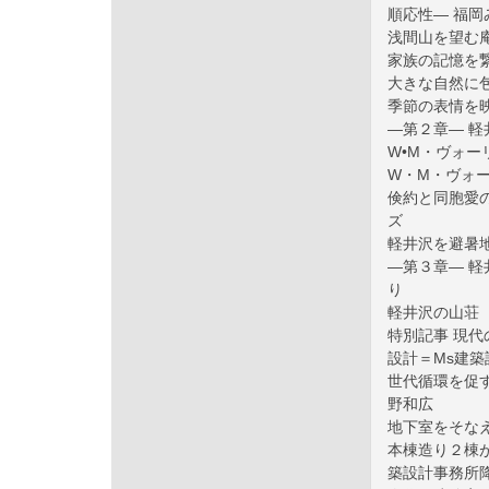
順応性― 福岡
浅間山を望む庵 s
家族の記憶を繋
大きな自然に包
季節の表情を映し
―第２章― 軽
W•M・ヴォ
W・M・ヴォ
倹約と同胞愛
ズ
軽井沢を避暑
―第３章― 軽
り
軽井沢の山荘（
特別記事 現代
設計＝Ms建
世代循環を促
野和広
地下室をそな
本棟造り２棟
築設計事務所