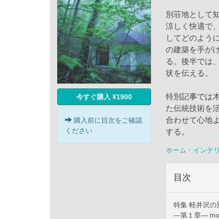
別荘地として
涼しく快適で
してどのよう
の建築を手がけ
る。後半では
状を伝える。
特別記事では
今すぐ購入 ¥1900
た伝統技術を
合わせて心地
購入前に目次をご確認
ください
する。
ホーム・インテ
目次
特集 軽井沢の
―第１章― m