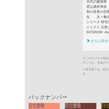
次代の建築家 第1
雲山酒井禅道
和の世界の空間
生 文＝亀
シリーズ 研究
ジェクト 広
INTERIOR -Ar
さらに目次
※このデジタル雑誌
テンツは、本誌のコ
※電子版では、紙の
す。
バックナンバー