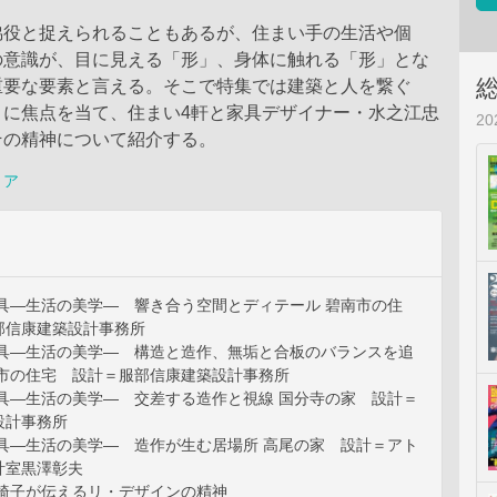
脇役と捉えられることもあるが、住まい手の生活や個
の意識が、目に見える「形」、身体に触れる「形」とな
重要な要素と言える。そこで特集では建築と人を繋ぐ
」に焦点を当て、住まい4軒と家具デザイナー・水之江忠
2
その精神について紹介する。
リア
家具―生活の美学― 響き合う空間とディテール 碧南市の住
部信康建築設計事務所
家具―生活の美学― 構造と造作、無垢と合板のバランスを追
屋市の住宅 設計＝服部信康建築設計事務所
家具―生活の美学― 交差する造作と視線 国分寺の家 設計＝
設計事務所
家具―生活の美学― 造作が生む居場所 高尾の家 設計＝アト
計室黒澤彰夫
小椅子が伝えるリ・デザインの精神