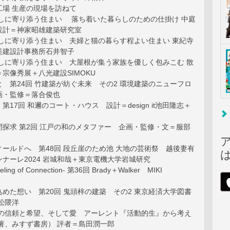
工場 生産の現場を訪ねて
らしに寄り添う住まい 落ち着いた暮らしのための仕掛け 中庭
設計＝神家昭雄建築研究室
らしに寄り添う住まい 夫婦と猫の暮らす程よい住まい 東紀寺
美建設計事務所石井智子
らしに寄り添う住まい 大屋根が集う家族を優しく包みこむ 散
宗像秀展＋八光建設SIMOKU
 第24回 竹建築が紡ぐ未来 その2 環境建築のニューフロ
画・監修＝落合俊也
17回 和邇のコート・ハウス 設計＝design it池田隆志＋
探求 第2回 江戸の和のメタファー 企画・監修・文＝服部
ールドへ 第48回 段丘崖のため池 大地の芸術祭 越後妻有
ナーレ2024 岩城和哉＋東京電機大学岩城研究
eling of Connection- 第36回 Brady＋Walker MIKI
めた想い 第20回 鬼頭梓の建築 その2 東京経済大学図書
松隈洋
への信頼と希望、そして愛 アーレント『活動的生』から考え
著、みすず書房） 評者＝島田潤一郎