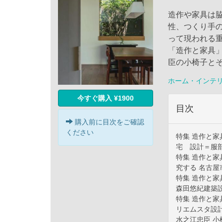
造作や家具は
性、つくり手
って現われる
「造作と家具
臣の小椅子と
ホーム・インテ
今すぐ購入 ¥1900
目次
購入前に目次をご確認
ください
特集 造作と
宅 設計＝服
特集 造作と
究する 名古
特集 造作と
森田悠紀建築
特集 造作と
リエムスタ設
水之江忠臣 