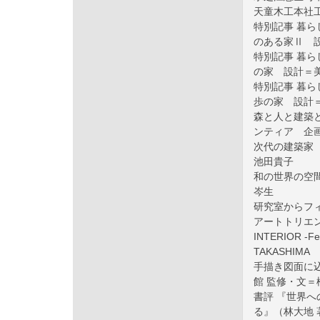
天童木工本社
特別記事 暮
のある家Ⅱ 
特別記事 暮
の家 設計＝
特別記事 暮
歩の家 設計＝
森と人と建築と
ンティア 企
次代の建築家 第
池田貴子
和の世界の空間
岑生
研究室からフィ
アートトリエン
INTERIOR -Fe
TAKASHIMA
手描き図面に込
館 監修・文＝
書評 『世界
る』（林大地 