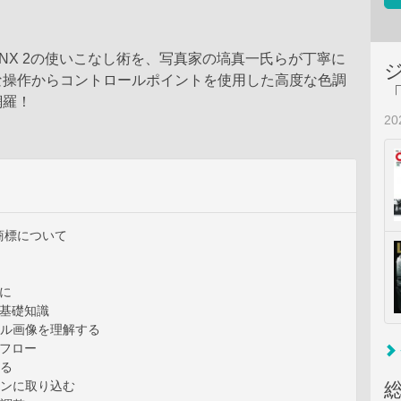
pture NX 2の使いこなし術を、写真家の塙真一氏らが丁寧に
な操作からコントロールポイントを使用した高度な色調
網羅！
2
商標について
に
の基礎知識
ジタル画像を理解する
クフロー
する
ソコンに取り込む