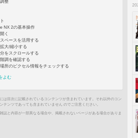
の調整
2
ント
re NX 2の基本操作
を開く
ークスペースを活用する
を拡大/縮小する
示部分をスクロールする
像の階調を確認する
定の場所のピクセル情報をチェックする
をよむ
には目次に記載されているコンテンツが含まれています。それ以外のコン
ンテンツであっても含まれていません のでご注意ください。
雑誌と内容が一部異なる場合や、掲載されないページがある場合がありま