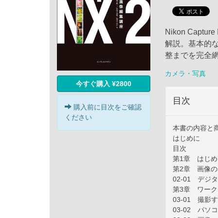
Nikon Ca
解説。基本的
整までを完全
カメラ・写真
今すぐ購入 ¥2800
目次
購入前に目次をご確認
ください
本書の内容と
はじめに
目次
第1章 はじめ
第2章 画像
02-01 デ
第3章 ワー
03-01 撮影
03-02 パ