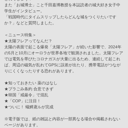
また「お城博士」こと千田嘉博教授を本誌読者の城大好き女子中
学生がインタビュー。
「戦国時代にタイムスリップしたらどんな城をつくりたいです
か？」などと質問しました。
＜ニュース特集＞
★太陽フレアってなんだ？
太陽の表面で起こる爆発「太陽フレア」が続いた影響で、2024年
の5月と10月にオーロラが世界各地で観測されました。太陽フレア
では電気を帯びたコロナガスが大量に出るため、連続して起これ
ば、周辺の磁気が乱れてGPSに誤差が出たり、携帯電話がつなが
りにくくなったりする恐れがあります。
★知っておきたい 薬のはなし
★プラごみ条約 合意できず
★韓国「戒厳令」で混乱
★「COP」に注目！
★ついに！ 蟻鱒鳶ルが完成
※電子版では、紙の雑誌と内容が一部異なる場合や掲載されない
ページがあります。