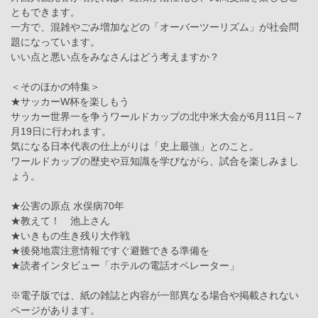
ともできます。
一方で、混雑やごみ増加などの「オーバーツーリズム」が社会問
題になっています。
いい点と悪い点をみなさんはどう考えますか？
＜そのほかの特集＞
★サッカーW杯を楽しもう
サッカー世界一を争うワールドカップの北中米大会が6月11日～7
月19日に行われます。
気になる日本代表の仕上がりは「史上最強」とのこと。
ワールドカップの歴史や豆知識を学びながら、試合を楽しみまし
ょう。
★公害の原点 水俣病70年
★教えて！ 池上さん
★いきもの生き残り大作戦
★後発地震注意情報ですぐ避難できる準備を
★読者インタビュー「ホテルの電話オペレーター」
※電子版では、紙の雑誌と内容が一部異なる場合や掲載されない
ページがあります。