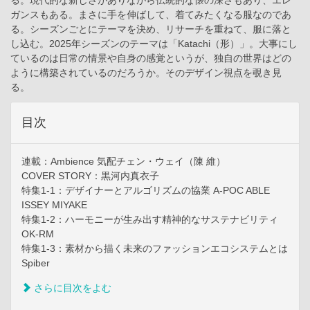
る。現代的な新しさがありながら伝統的な懐の深さもあり、エレ
ガンスもある。まさに手を伸ばして、着てみたくなる服なのであ
る。シーズンごとにテーマを決め、リサーチを重ねて、服に落と
し込む。2025年シーズンのテーマは「Katachi（形）」。大事にし
ているのは日常の情景や自身の感覚というが、独自の世界はどの
ように構築されているのだろうか。そのデザイン視点を覗き見
る。
目次
連載：Ambience 気配チェン・ウェイ（陳 維）
COVER STORY：黒河内真衣子
特集1-1：デザイナーとアルゴリズムの協業 A-POC ABLE
ISSEY MIYAKE
特集1-2：ハーモニーが生み出す精神的なサステナビリティ
OK-RM
特集1-3：素材から描く未来のファッションエコシステムとは
Spiber
さらに目次をよむ