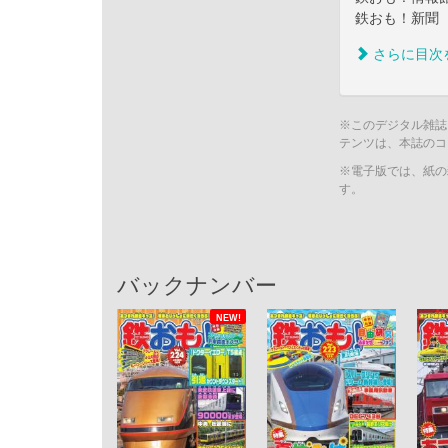
鉄おも！新聞
さらに目次
※このデジタル雑誌
テンツは、本誌のコ
※電子版では、紙の
す。
バックナンバー
NEW!