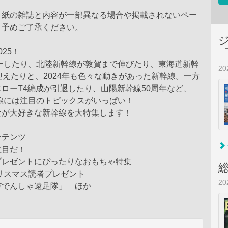
、紙の雑誌と内容が一部異なる場合や掲載されないペー
、予めご了承ください。
25！
ューしたり、北陸新幹線が敦賀まで伸びたり、東海道新幹
2
迎えたりと、2024年も色々な動きがあった新幹線。一方
ローT4編成が引退したり、山陽新幹線50周年など、
幹線には注目のトピックスがいっぱい！
なが大好きな新幹線を大特集します！
ンテンツ
注目だ！
プレゼントにぴったりなおもちゃ特集
リスマス読者プレゼント
2
ガでんしゃ遠足隊」 ほか