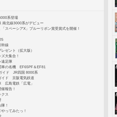
000系登場
 南北線3000系がデビュー
系 「スペーシアX」ブルーリボン賞受賞式を開催！
25
新幹線
プレゼント（拡大版）
ッズ大集合！
ゃ遠足隊
車の名機 EF65PF＆EF81
イド JR四国 8000系
ガイド 京阪電気鉄道
車 広島電鉄「広電」
開催報告！
ックス
研
め隊！
〇やってみたっ！
館