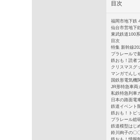
目次
福岡市地下鉄 4
仙台市営地下鉄
東武鉄道100
目次
特集 新幹線20
プラレールで
鉄おも！読者
クリスマスグ
マンガでんし
国鉄形電気機関
JR形特急車両ガ
私鉄特急列車
日本の路面電
鉄道イベント
鉄おも！トピ
プラレール総
鉄道模型はじ
鈴川絢子の〇
鉄おも！情報