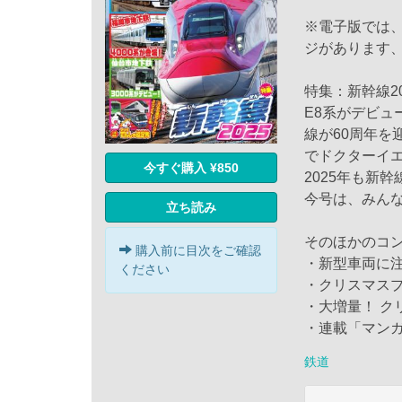
※電子版では
ジがあります
特集：新幹線20
E8系がデビ
線が60周年を
でドクターイエ
今すぐ購入 ¥850
2025年も新
今号は、みん
立ち読み
そのほかのコ
購入前に目次をご確認
・新型車両に
ください
・クリスマス
・大増量！ ク
・連載「マン
鉄道