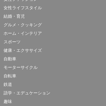
女性ライフスタイル
結婚・育児
グルメ・クッキング
ホーム・インテリア
スポーツ
健康・エクササイズ
自動車
モーターサイクル
自転車
鉄道
語学・エデュケーション
趣味