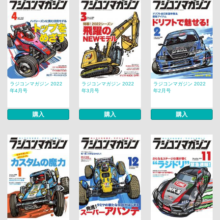
ラジコンマガジン 2022
ラジコンマガジン 2022
ラジコンマガジン 2022
年4月号
年3月号
年2月号
購入
購入
購入