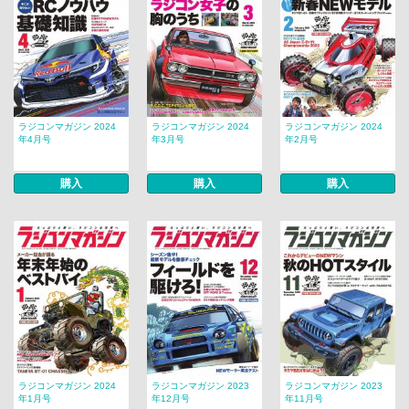
ラジコンマガジン 2024
ラジコンマガジン 2024
ラジコンマガジン 2024
年4月号
年3月号
年2月号
購入
購入
購入
ラジコンマガジン 2024
ラジコンマガジン 2023
ラジコンマガジン 2023
年1月号
年12月号
年11月号