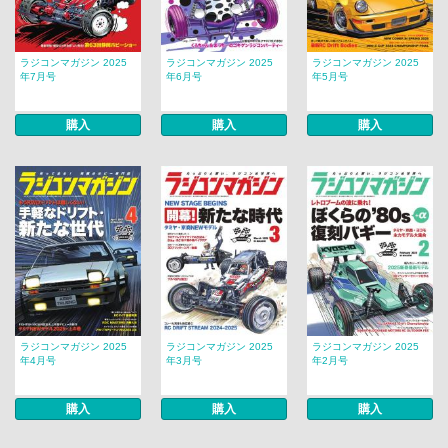
ラジコンマガジン 2025
ラジコンマガジン 2025
ラジコンマガジン 2025
年7月号
年6月号
年5月号
購入
購入
購入
ラジコンマガジン 2025
ラジコンマガジン 2025
ラジコンマガジン 2025
年4月号
年3月号
年2月号
購入
購入
購入