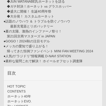
◆JUN WATANABE氏ホーネットを語る
◆ガチ対決！ホーネット vs グラスホッパー
◆盛大に開催！ 生誕40周年祭
◆大分発！ カスタムホーネット
●話題のノウハウ ＆ トラブルを防ぐノウハウ
最新充電器とリポバッテリー
●夏の太陽、激熱のインファーノ祭り！
第21回京商マスターズ in JAPAN
●GOGO！2024秋の注目モデル
●メッカの愛知で盛り上がる！
帰ってきた恒例ファンイベント MINI FAN MEETING 2024
●人気の“ラジドリ”情報満載 D-NAVI STATION
●素朴な疑問これで解決！ ホイールオフセット調査隊
目次
HOT TOPIC
CONTENTS
ホーネット40年
ホーネットEVO.