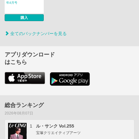
年4月号
購入
全てのバックナンバーを見る
アプリダウンロード
はこちら
総合ランキング
2026年08月07日
1
ル・サンク Vol.255
宝塚クリエイティブアーツ