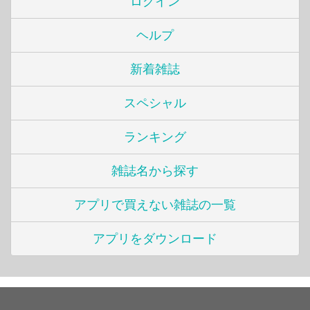
ログイン
ヘルプ
新着雑誌
スペシャル
ランキング
雑誌名から探す
アプリで買えない雑誌の一覧
アプリをダウンロード