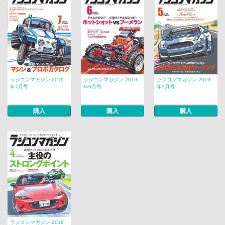
ラジコンマガジン 2019
ラジコンマガジン 2019
ラジコンマガジン 2019
年7月号
年6月号
年5月号
購入
購入
購入
ラジコンマガジン 2019