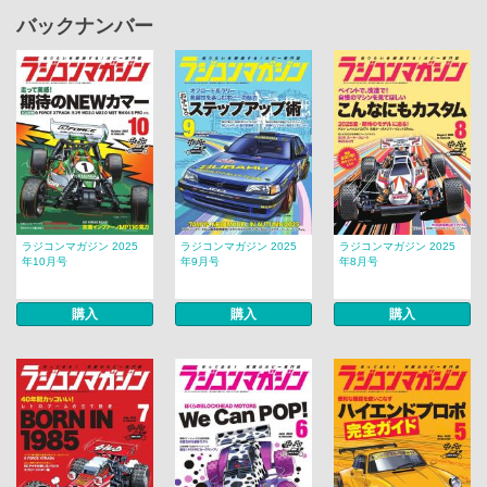
バックナンバー
ラジコンマガジン 2025
ラジコンマガジン 2025
ラジコンマガジン 2025
年10月号
年9月号
年8月号
購入
購入
購入