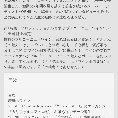
YOSHIKI』より、『ロゼ・カリフォルニア』と新ヴィンテージが
誕生した。激動の2年間を乗り越えて前進を続けるスーパー・アー
ティストYOSHIKIへ、60分間にわたる独占インタビューを敢行。
全力疾走してきた人生の航路と深遠なる魂を描く。
第1特集 プロフェッショナルと学ぶ ブルゴーニュ・ワイン“ワイ
ン王国 誌上検定”
憧れのブルゴーニュ・ワイン。知れば知るほど奥深く、どんどん
その魅力にはまっていくこと間違いなし。初心者も、愛好家も、
まずは気軽に“ワイン王国 誌上検定”に挑戦を！ ワインのプロフ
ェッショナルがブルゴーニュ・ワインの魅力とポイントをたっぷ
りと教えてくれます。（＊「誌上検定」は『ワイン王国 142号』
の本誌企画名です。公式の検定ではありせん。）
目次
目次
表紙のワイン
YOSHIKI Special Interview 『Y by YOSHIKI』のエレガンス
『カリフォルニア・ロゼ』 ＆ 新ヴィンテージ誕生
第47回 ロングパートナー 「髙瀬物産」 代表取締役社長