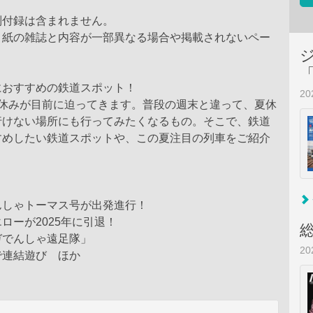
別付録は含まれません。
、紙の雑誌と内容が一部異なる場合や掲載されないペー
。
におすすめの鉄道スポット！
2
夏休みが目前に迫ってきます。普段の週末と違って、夏休
行けない場所にも行ってみたくなるもの。そこで、鉄道
すめしたい鉄道スポットや、この夏注目の列車をご紹介
んしゃトーマス号が出発進行！
ローが2025年に引退！
ガでんしゃ遠足隊」
2
で連結遊び ほか