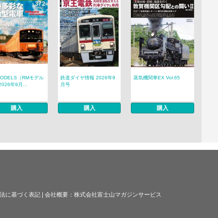
MODELS（RMモデル
鉄道ダイヤ情報 2026年9
蒸気機関車EX Vol.65
026年9月...
月号
購入
購入
購入
法に基づく表記
|
会社概要：
株式会社富士山マガジンサービス