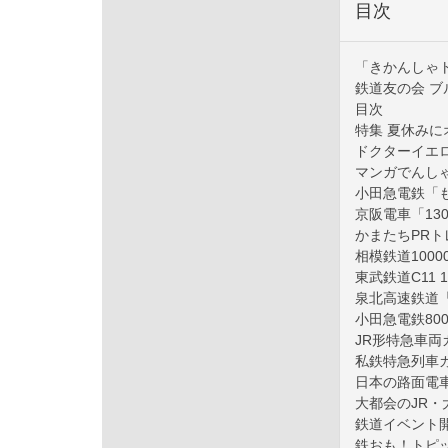
目次
「きかんしゃ
鉄道友の会 
目次
特集 夏休みに
ドクターイエロ
マンガでんし
小田急電鉄「
京阪電車「13
かまたちPR
相模鉄道100
東武鉄道C11
泉北高速鉄道「
小田急電鉄80
JR形特急車両
私鉄特急列車
日本の路面電
大都会のJR・
鉄道イベント
鉄おも！トピ