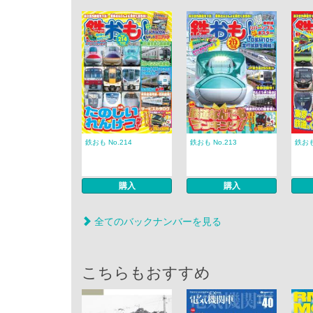
鉄おも No.214
鉄おも No.213
鉄おも
購入
購入
全てのバックナンバーを見る
こちらもおすすめ