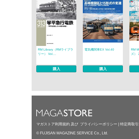
RM Library（RMライブラ
電気機関車EX Vol.40
RM 
リー） Vol....
ズ） 2
購入
購入
マガストア利用規約
及び
プライバシーポリシー
|
特定商取引
© FUJISAN MAGAZINE SERVICE Co., Ltd.