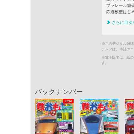
プラレール総
鉄道模型はじ
さらに目次
※このデジタル雑誌
テンツは、本誌のコ
※電子版では、紙の
す。
バックナンバー
NEW!