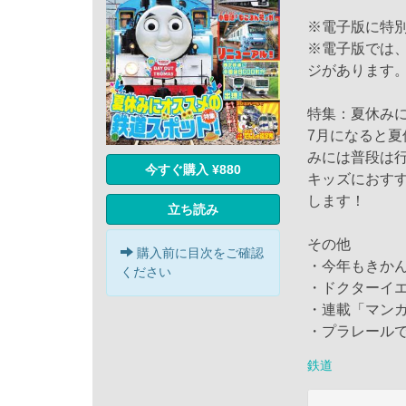
※電子版に特
※電子版では
ジがあります
特集：夏休み
7月になると
みには普段は
今すぐ購入 ¥880
キッズにおす
します！
立ち読み
その他
購入前に目次をご確認
・今年もきか
ください
・ドクターイエ
・連載「マン
・プラレール
鉄道