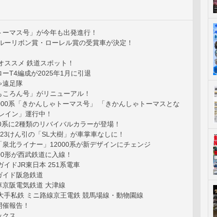
トーマス号」が今年も出発進行！
ブルーリボン賞・ローレル賞の受賞車が決定！
オススメ 鉄道スポット！
ーT4編成が2025年1月に引退
ゃ遠足隊
もころん号」がリニューアル！
000系「きかんしゃトーマス号」 「きかんしゃトーマスとな
トレイン」運行中！
00系に2種類のリバイバルカラーが登場！
 123けん引の「SL大樹」が車掌車なしに！
泉北ライナー」12000系が新デザインにチェンジ
00形が西武鉄道に入線！
ガイドJR東日本 251系電車
ガイド阪急鉄道
車京阪電気鉄道 大津線
大手私鉄 ミニ路線京王電鉄 競馬場線・動物園線
開催報告！
ックス