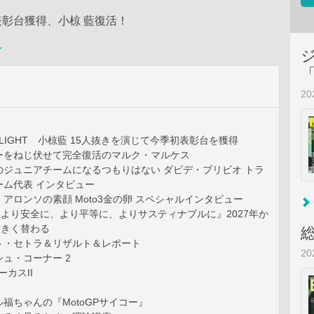
彰台獲得、小椋 藍復活！
ル
2
IGHLIGHT 小椋藍 15人抜きを演じて今季初表彰台を獲得
をねじ伏せて完全復活のマルク・マルケス
ジュニアチームになるつもりはない ダビデ・ブリビオ トラ
ーム代表 インタビュー
ロンソの素顔 Moto3金の卵 スペシャルインタビュー
をより安全に、より平等に、よりサスティナブルに』2027年か
が大きく替わる
エ・ト・セトラ＆リザルト＆レポート
2
ュ・コーナー 2
ーカスII
福ちゃんの『MotoGPサイコー』