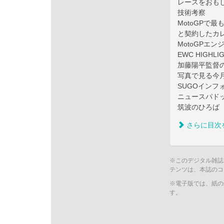
レースをおも
技術考察
MotoGPで
と契約したカ
MotoGPエン
EWC HIGH
加藤陽平監督
写真で見る今
SUGOインフ
ニュースパド
筑波のひろば
さらに目次
※このデジタル雑誌
テンツは、本誌のコ
※電子版では、紙の
す。