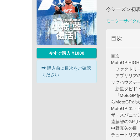
今シーズン初表
モーターサイク
目次
今すぐ購入 ¥1000
目次
MotoGP H
購入前に目次をご確認
ファクトリー
ください
アプリリアの
ックハウスチ
新星ダビド・ア
『MotoGP
らMotoGP
MotoGP 
ザ・スパニッシ
遠藤智のGPサ
中野真矢の目
チュートリアル