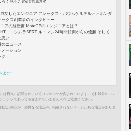
しろく見るための理論講座
最も成功したエンジニア アレックス・バウムゲルテル＞＞ホンダ
レックス創業者のインタビュー
ジニアの経歴書 MotoGPのエンジニアとは？
LIGHT ヨシムラSERT ル・マン24時間転倒からの優勝 そして
の思い
月のニュース
ォメーション
ック
をよむ
には目次に記載されているコンテンツが含まれています。それ以外のコン
ンテンツであっても含まれていません のでご注意ください。
雑誌と内容が一部異なる場合や、掲載されないページがある場合がありま